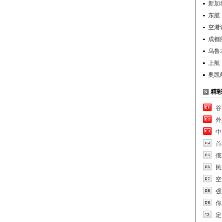
新加
东航
空港
成都
乌鲁
上航
奥凯
精
谷
外
中
首
俄
民
空
强
你
定