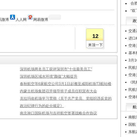
合
“
讯微博
人人网
网易微博
政
交通
12
进口
来顶一下
空港
基本
3月
民航
深圳机场两名员工获评深圳市“十佳最美员工”
空港
深圳机场区域水环境“颜值”大幅提升
《民
春秋航空等6家航空公司3月1日起搬至咸阳机场T3航站楼
民航
内蒙古机场集团召开领导班子成员任职宣布大会
空港
克拉玛依机场学习贯彻《关于共产党员、党组织违反党的
政治纪律行为的处分规定》
航
南京禄口国际机场与吉祥航空签署战略合作协议
南航
国航
东航