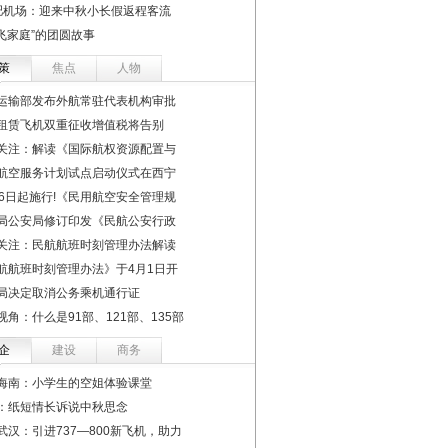
肥机场：迎来中秋小长假返程客流
双飞家庭”的团圆故事
策
焦点
人物
运输部发布外航常驻代表机构审批
租赁飞机双重征收增值税将告别
关注：解读《国际航权资源配置与
航空服务计划试点启动仪式在西宁
16日起施行!《民用航空安全管理规
局公安局修订印发《民航公安行政
关注：民航航班时刻管理办法解读
航航班时刻管理办法》于4月1日开
局决定取消公务乘机通行证
视角：什么是91部、121部、135部
企
建设
商务
海南：小学生的空姐体验课堂
：纸短情长诉说中秋思念
武汉：引进737—800新飞机，助力