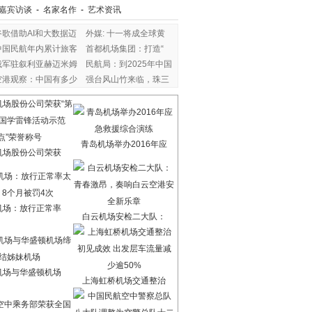
嘉宾访谈
-
名家名作
-
艺术资讯
谷歌借助AI和大数据迈
外媒: 十一将成全球黄
中国民航年内累计旅客
首都机场集团：打造“
俄军驻叙利亚赫迈米姆
民航局：到2025年中国
空港观察：中国有多少
强台风山竹来临，珠三
青岛机场举办2016年应
机场股份公司荣获
机场：放行正常率
白云机场安检二大队：
机场与华盛顿机场
上海虹桥机场交通整治