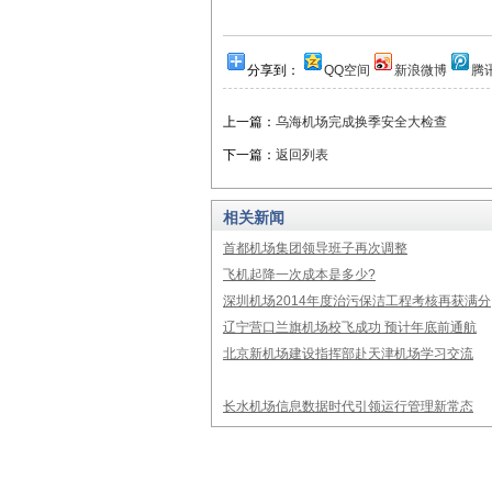
分享到：
QQ空间
新浪微博
腾
上一篇：
乌海机场完成换季安全大检查
下一篇：
返回列表
相关新闻
首都机场集团领导班子再次调整
飞机起降一次成本是多少?
深圳机场2014年度治污保洁工程考核再获满分
辽宁营口兰旗机场校飞成功 预计年底前通航
北京新机场建设指挥部赴天津机场学习交流
长水机场信息数据时代引领运行管理新常态