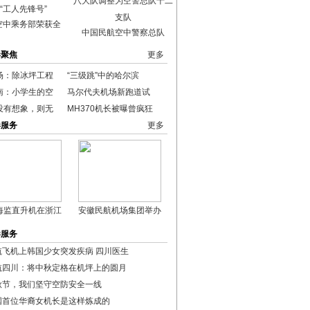
空中乘务部荣获全
中国民航空中警察总队
港聚焦
更多
场：除冰坪工程
“三级跳”中的哈尔滨
南：小学生的空
马尔代夫机场新跑道试
没有想象，则无
MH370机长被曝曾疯狂
港服务
更多
海监直升机在浙江
安徽民航机场集团举办
港服务
航飞机上韩国少女突发疾病 四川医生
航四川：将中秋定格在机坪上的圆月
秋节，我们坚守空防安全一线
国首位华裔女机长是这样炼成的