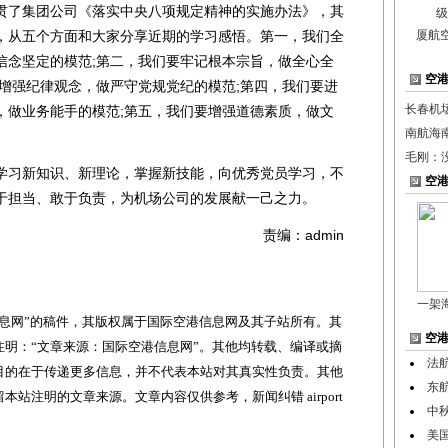
了集团公司《落实中央八项规定精神的实施办法》，其
，从五个方面和大家分享近期的学习感悟。第一，我们全
厦航
信念坚定的模范;第二，我们要牢记根本宗旨，做全心全
空
要增强纪律观念，做严守党规党纪的模范;第四，我们要进
长春机
，做业务能手的模范;第五，我们要增强道德素质，做文
南航海
毛刚：
习新知识、新理论，掌握新技能，向优秀党员学习，不
空
于担当、敢于负责，为机场公司的发展献一己之力。
责编：admin
一架
网”的稿件，其版权属于国际空港信息网及其子站所有。其
空
明：“文章来源：国际空港信息网”。其他均转载、编译或摘
法
目的在于传递更多信息，并不代表本站对其真实性负责。其他
东
站注明的文章来源。文章内容仅供参考，新闻纠错 airport
中
美