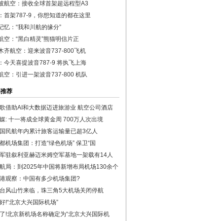
坡航空：接收全球首架超远程型A3
：首架787-9，你想知道的都在这里
记忆：“我和川航的缘分”
航空：“黑白精灵”熊猫明信片正
木齐航空：迎来波音737-800飞机
：今天喜提波音787-9 将执飞上海
航空：引进一架波音737-800 机队
彩推荐
歌借助AI和大数据迈进旅游业 航空公司酒店
媒: 十一将成全球黄金周 700万人次出境
国民航年内累计旅客运输量已超3亿人
都机场集团：打造“绿色机场” 保卫“国
军驻叙利亚赫迈米姆空军基地一架载有14人
航局：到2025年中国将新增布局机场130余个
港观察：中国有多少机场集团?
台风山竹来临，珠三角5大机场关闭停航
好!“北京大兴国际机场”
了!北京新机场名称确定为“北京大兴国际机