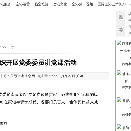
空港服务
-
空港运营
-
临空经济
-
空港文化
-
空港第一视频
-
国际空港艺术长廊
-
推
荐
理
>> 正文
织开展党委委员讲党课活动
首都
来源：
国际空港信息网
点击量：
556
打印本页
关闭
浦东
委员李德奎以“立足岗位做贡献，做讲规矩守纪律的模
公司在家领导班子成员、各部门负责人、全体党员及入党
首都
雪晶