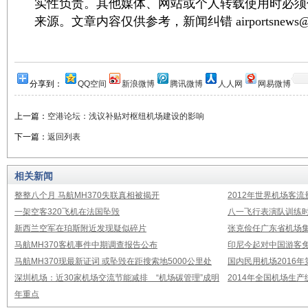
实性负责。其他媒体、网站或个人转载使用时必须
来源。文章内容仅供参考，新闻纠错 airportsnews@1
分享到：
QQ空间
新浪微博
腾讯微博
人人网
网易微博
上一篇：
空港论坛：浅议补贴对枢纽机场建设的影响
下一篇：
返回列表
相关新闻
整整八个月 马航MH370失联真相被揭开
2012年世界机场客流
一架空客320飞机在法国坠毁
八一飞行表演队训练时
新西兰空军在珀斯附近发现疑似碎片
张克俭任广东省机场
马航MH370客机事件中期调查报告公布
印尼今起对中国游客免
马航MH370现最新证词 或坠毁在距搜索地5000公里处
国内民用机场2016
深圳机场：近30家机场交流节能减排 “机场碳管理”成明
2014年全国机场生
年重点