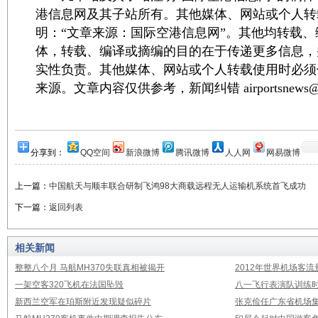
港信息网及其子站所有。其他媒体、网站或个人转
明：“文章来源：国际空港信息网”。其他均转载
体，转载、编译或摘编的目的在于传递更多信息，
实性负责。其他媒体、网站或个人转载使用时必须
来源。文章内容仅供参考，新闻纠错 airportsnews@1
分享到：
QQ空间
新浪微博
腾讯微博
人人网
网易微博
上一篇：
中国航天与顺丰联合研制飞鸿98大商载远程无人运输机系统首飞成功
下一篇：
返回列表
相关新闻
整整八个月 马航MH370失联真相被揭开
2012年世界机场客流
一架空客320飞机在法国坠毁
八一飞行表演队训练时
新西兰空军在珀斯附近发现疑似碎片
张克俭任广东省机场