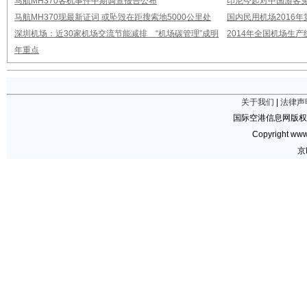
马航MH370客机事件中期调查报告公布
印尼今起对中国游客免
马航MH370现最新证词 或坠毁在距搜索地5000公里处
国内民用机场2016
深圳机场：近30家机场交流节能减排 “机场碳管理”成明
2014年全国机场生
年重点
关于我们
|
法律声
国际空港信息网版权
Copyright www.
京