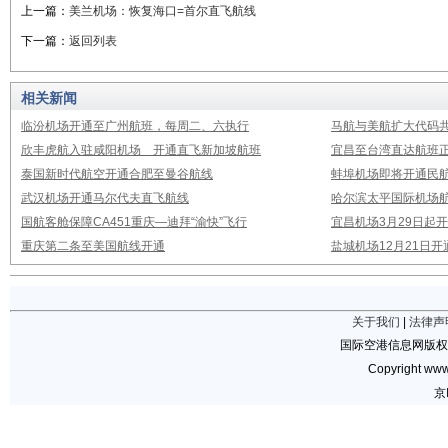
上一篇：
美兰机场：恢复海口=首尔直飞航线
下一篇：
返回列表
相关新闻
临汾机场开通至广州航班，每周二、六执行
马航与美航扩大代码
欣丰虎航入驻咸阳机场 开通直飞新加坡航班
宜昌至台湾直达航班
泰国新时代航空开通合肥至曼谷航线
蚌埠机场即将开通民
武汉机场开通马尔代夫直飞航线
哈尔滨太平国际机场
国航客舱保障CA451重庆—迪拜“渝快”飞行
宜昌机场3月29日起
重庆第二条至美国航线开通
盐城机场12月21日开
关于我们
|
法律声
国际空港信息网版权
Copyright www.
京