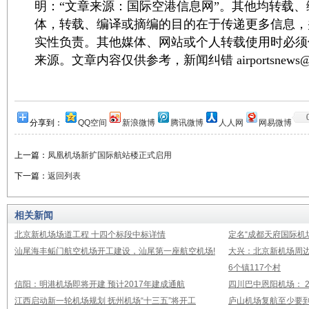
明：“文章来源：国际空港信息网”。其他均转载
体，转载、编译或摘编的目的在于传递更多信息，
实性负责。其他媒体、网站或个人转载使用时必须
来源。文章内容仅供参考，新闻纠错 airportsnews@1
分享到：
QQ空间
新浪微博
腾讯微博
人人网
网易微博
上一篇：
凤凰机场新扩国际航站楼正式启用
下一篇：
返回列表
相关新闻
北京新机场场道工程 十四个标段中标详情
定名“成都天府国际机
汕尾海丰鲘门航空机场开工建设，汕尾第一座航空机场!
大兴：北京新机场周
6个镇117个村
信阳：明港机场即将开建 预计2017年建成通航
四川巴中恩阳机场： 2
江西启动新一轮机场规划 抚州机场“十三五”将开工
庐山机场复航至少要到