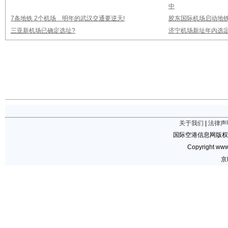
中
7条地铁 2个机场 明年的武汉交通要逆天!
胶东国际机场启动地铁
三亚新机场已确定选址?
济宁机场新址年内选定
关于我们
|
法律声
国际空港信息网版权
Copyright www.
京