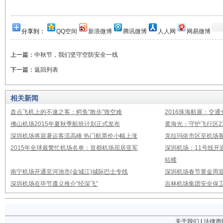
分享到：
QQ空间
新浪微博
腾讯微博
人人网
网易微博
上一篇：
中秋节，我们坚守空防安全一线
下一篇：
返回列表
相关新闻
盘点飞机上的不速之客：鳄鱼“散步”致空难
2016珠海航展：交通
佛山机场2015年夏秋季航班计划正式发布
黄海光：守护飞行区23
深圳机场将迎暑运客流高峰 热门航票价小幅上涨
克拉玛依市区至机场
2015年全球最繁忙机场名单：首都机场屈居亚军
深圳机场：11号线开
站楼
南宁机场开通至河池市(金城江)城际巴士专线
深圳机场春节黄金周迎
深圳机场在毕节遵义推介“经深飞”
吉林机场集团安全保卫
关于我们
|
法律声