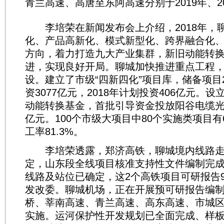
青兰高速、高唐至东阿高速分别于2019年、2
李培荣在新闻发布会上介绍，2018年，
化、产品高新化、模式新型化、跨界融合化
方向，着力打造九大产业集群，新旧动能转
进，实现良好开局。聊城加快推进重点工程
设。建立了市级“四新四化”项目库，储备项目
资3077亿元，2018年计划投资406亿元。设
动能转换基金，首批引导资金投放阳谷电缆光纤
亿元。100个市级大项目中80个实施类项目有
工率81.3%。
李培荣透露，郑济高铁，聊城境内线路走
定，山东段全线项目核准支持性文件编制完成
线路及站位已确定，这2个高铁项目可研报告
发改委。聊城机场，正在开展预可研报告编
桥、莘南高速、青兰高速、高东高速、市城
实施。运河保护性开发规划已全面完成、样