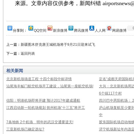
来源。文章内容仅供参考，新闻纠错 airportsnews@1
分享到：
QQ空间
新浪微博
腾讯微博
人人网
网易微博
上一篇：
新疆图木舒克唐王城机场将于9月21日迎来试飞
下一篇：
返回列表
相关新闻
北京新机场场道工程 十四个标段中标详情
定名“成都天府国际机
汕尾海丰鲘门航空机场开工建设，汕尾第一座航空机场!
大兴：北京新机场周
6个镇117个村
信阳：明港机场即将开建 预计2017年建成通航
四川巴中恩阳机场： 2
江西启动新一轮机场规划 抚州机场“十三五”将开工
庐山机场复航至少要到
中
7条地铁 2个机场 明年的武汉交通要逆天!
胶东国际机场启动地铁
三亚新机场已确定选址?
济宁机场新址年内选定