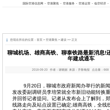
国际空港信息网
-
空港聚焦
-
空港服务
-
空港运营
-
临空经济
-
您现在所在的位置：
首页
>
空港聚焦
>
建设
>> 正文
聊城机场、雄商高铁、聊泰铁路最新消息!
年建成通车
2018-09-20
作者：谢晓丽 来源：齐鲁晚报 点击量：
66
9月20日，聊城市政府新闻办举行的新闻
发改委副调研员李培荣就全市新旧动能转换
并回答记者提问。记者从发布会上了解到，
线路走向及站点设置已确定;雄商高铁，全线