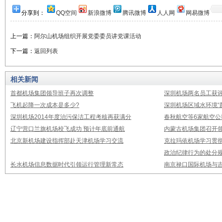
分享到：
QQ空间
新浪微博
腾讯微博
人人网
网易微博
上一篇：
阿尔山机场组织开展党委委员讲党课活动
下一篇：
返回列表
相关新闻
首都机场集团领导班子再次调整
深圳机场两名员工获评
飞机起降一次成本是多少?
深圳机场区域水环境“
深圳机场2014年度治污保洁工程考核再获满分
春秋航空等6家航空公
辽宁营口兰旗机场校飞成功 预计年底前通航
内蒙古机场集团召开
北京新机场建设指挥部赴天津机场学习交流
克拉玛依机场学习贯
政治纪律行为的处分
长水机场信息数据时代引领运行管理新常态
南京禄口国际机场与