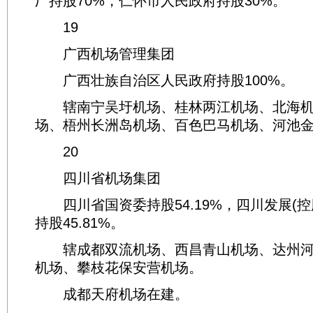
厂持股70%，仁怀市人民政府持股30%。
19
广西机场管理集团
广西壮族自治区人民政府持股100%。
辖南宁吴圩机场、桂林两江机场、北海机
场、梧州长洲岛机场、百色巴马机场、河池
20
四川省机场集团
四川省国资委持股54.19%，四川发展(控
持股45.81%。
辖成都双流机场、西昌青山机场、达州河
机场、攀枝花保安营机场。
成都天府机场在建。