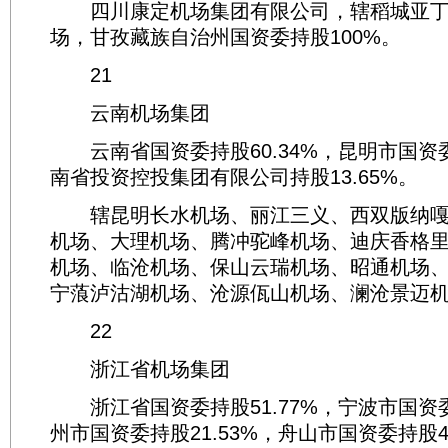
四川康定机场集团有限公司，辖稻城亚丁
场，甘孜藏族自治州国资委持股100%。
21
云南机场集团
云南省国资委持股60.34%，昆明市国资委持
南省投资控投集团有限公司持股13.65%。
辖昆明长水机场、丽江三义、西双版纳嘎
机场、大理机场、腾冲驼峰机场、迪庆香格
机场、临沧机场、保山云瑞机场、昭通机场
宁蒗泸沽湖机场、沧源佤山机场、澜沧景迈
22
浙江省机场集团
浙江省国资委持股51.77%，宁波市国资委持
州市国资委持股21.53%，舟山市国资委持股4.3