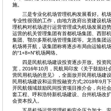
施。
三是专业化机场管理机构发展看好。机场
专业性很强的工作，由地方政府出资建设机
理机构对机场进行运营管理成为机场发展趋
运营的机关管理集团有首都机场集团、西部
集团、鄂尔多斯机场管理集团等。龙浩集团
机场将开航，该集团称将逐步布局由运输机
的“1+8+N”机场网络。
四是民航机场建设投资逐步开放。投资民
宽，2016年10月，民航局印发《关于鼓励
营民用机场的意见》，全面放开民用机场建
民用机场建设和运营投融资方式;2018年9月
开民航领域鼓励民间投资项目推介会，向社
套工程、呼和浩特新机场建设、台州机场改
会资本投入。
五是机场运营管理机构安全压力加大。安