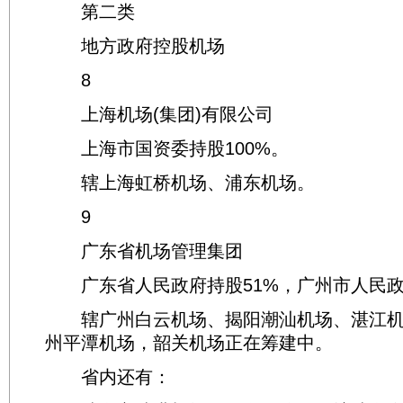
第二类
地方政府控股机场
8
上海机场(集团)有限公司
上海市国资委持股100%。
辖上海虹桥机场、浦东机场。
9
广东省机场管理集团
广东省人民政府持股51%，广州市人民政
辖广州白云机场、揭阳潮汕机场、湛江机
州平潭机场，韶关机场正在筹建中。
省内还有：