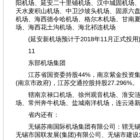
阳机场、延安二十里铺机场、汉中城固机场
天水麦积山机场、中卫沙坡头机场、固原六
机场、海西德令哈机场、格尔木机场、甘南
场、海西花土沟机场、海北祁连机场
(延安新机场预计于2018年11月正式投用
11
东部机场集团
江苏省国资委持股44%，南京紫金投资集团持
(南京市政府)，江苏交通控股持股27.296%。
辖南京禄口机场、徐州观音机场、淮安涟
场、常州奔牛机场、盐城南洋机场，连云港新
省内还有：
无锡苏南国际机场集团有限公司：辖无锡(
无锡市国联发展(集团)有限公司、无锡市建