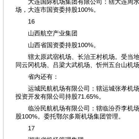
大连国际机场集团有限公司：辖大连周水
场，大连市国资委持股100%。
16
山西航空产业集团
山西省国资委持股100%。
辖太原武宿机场、长治王村机场。受当地
同云冈机场、吕梁大武机场、忻州五台山机
省内还有：
运城民航机场有限公司：辖运城张孝机场
投资开发有限公司持股71.65%。
临汾民航机场有限公司：辖临汾乔李机场
股100%。委托鄂尔多斯机场集团管理。
17