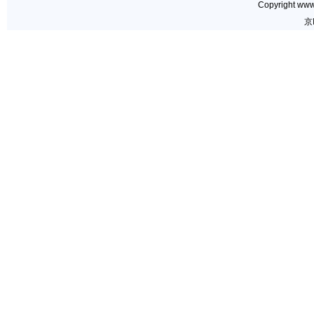
Copyright www.
京