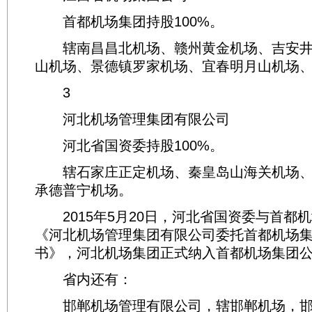
首都机场集团持股100%。
辖南昌昌北机场、赣州黄金机场、吉安井
山机场、景德镇罗家机场、宜春明月山机场
3
河北机场管理集团有限公司
河北省国资委持股100%。
辖石家庄正定机场、秦皇岛山海关机场、
承德普宁机场。
2015年5月20日，河北省国资委与首都
《河北机场管理集团有限公司委托首都机场
书》，河北机场集团正式纳入首都机场集团
省内还有：
邯郸机场管理有限公司，辖邯郸机场，邯