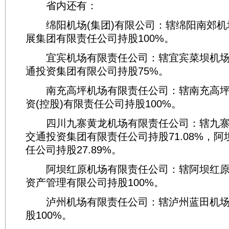
省内还有：
绵阳机场(集团)有限公司：辖绵阳南郊机
展集团有限责任公司持股100%。
宜宾机场有限责任公司：辖宜宾菜坝机场
通投资集团有限公司持股75%。
南充高坪机场有限责任公司：辖南充高坪
资(控股)有限责任公司持股100%。
四川九寨黄龙机场有限责任公司：辖九寨
交通投资集团有限责任公司持股71.08%，
任公司持股27.89%。
阿坝红原机场有限责任公司：辖阿坝红原
资产管理有限公司持股100%。
泸州机场有限责任公司：辖泸州蓝田机场
股100%。