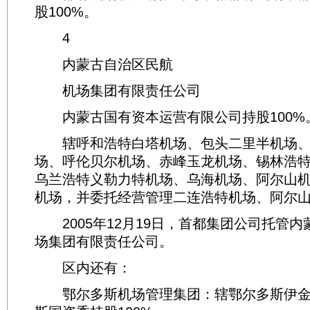
股100%。
4
内蒙古自治区民航
机场集团有限责任公司
内蒙古国有资本运营有限公司持股100%
辖呼和浩特白塔机场、包头二里半机场、
场、呼伦贝尔机场、赤峰玉龙机场、锡林浩
乌兰浩特义勒力特机场、乌海机场、阿尔山机
机场，并委托经营管理二连浩特机场、阿尔
2005年12月19日，首都集团公司托管内
场集团有限责任公司。
区内还有：
鄂尔多斯机场管理集团：辖鄂尔多斯伊金