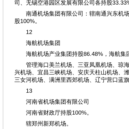
司、无锡空港园区发展有限公司各持股33.33
南通机场集团有限公司：辖南通兴东机场
股100%。
12
海航机场集团
海航机场产业集团持股86.48%，海航集团持
管理海口美兰机场、三亚凤凰机场、琼海
兴机场、宜昌三峡机场、安庆天柱山机场、
三女河机场、满洲里西郊机场、辽宁营口蓝
13
河南省机场集团有限公司
河南省财政厅持股100%。
辖郑州新郑机场。