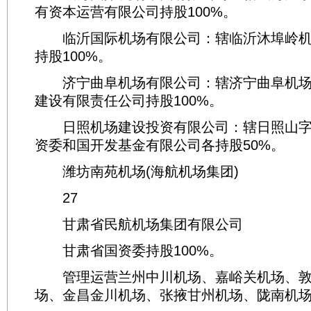
有资本运营有限公司持股100%。
临沂国际机场有限公司：辖临沂沐埠岭机
持股100%。
济宁曲阜机场有限公司：辖济宁曲阜机场
建设有限责任公司持股100%。
日照机场建设投资有限公司：辖日照山字
资委和国开发基金有限公司各持股50%。
潍坊南苑机场(海航机场集团)
27
甘肃省民航机场集团有限公司
甘肃省国资委持股100%。
管理运营兰州中川机场、嘉峪关机场、敦
场、金昌金川机场、张掖甘州机场、陇南机