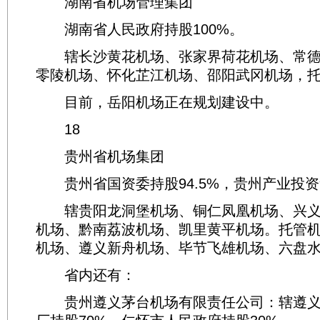
湖南省机场管理集团
湖南省人民政府持股100%。
辖长沙黄花机场、张家界荷花机场、常德
零陵机场、怀化芷江机场、邵阳武冈机场，
目前，岳阳机场正在规划建设中。
18
贵州省机场集团
贵州省国资委持股94.5%，贵州产业投资集
辖贵阳龙洞堡机场、铜仁凤凰机场、兴义
机场、黔南荔波机场、凯里黄平机场。托管
机场、遵义新舟机场、毕节飞雄机场、六盘
省内还有：
贵州遵义茅台机场有限责任公司：辖遵义