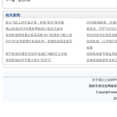
下一篇：
返回列表
相关新闻
盘点飞机上的不速之客：鳄鱼“散步”致空难
2016珠海航展：交通
佛山机场2015年夏秋季航班计划正式发布
黄海光：守护飞行区23
深圳机场将迎暑运客流高峰 热门航票价小幅上涨
克拉玛依市区至机场
2015年全球最繁忙机场名单：首都机场屈居亚军
深圳机场：11号线开
站楼
南宁机场开通至河池市(金城江)城际巴士专线
深圳机场春节黄金周迎
深圳机场在毕节遵义推介“经深飞”
吉林机场集团安全保卫
关于我们
|
法律声
国际空港信息网版权
Copyright www.
京