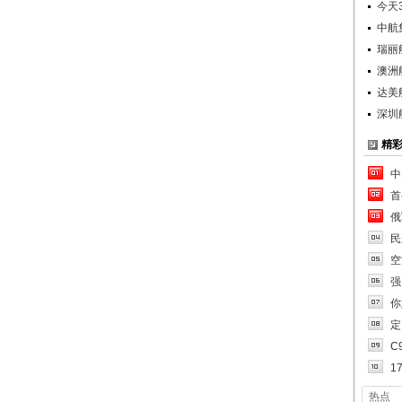
今天
中航
瑞丽
澳洲
达美
深圳
精
中
首
俄
民
空
强
你
定
C
1
热点