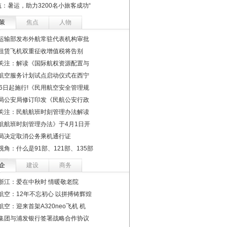
航：暑运，助力3200名小旅客成功“
策
焦点
人物
运输部发布外航常驻代表机构审批
租赁飞机双重征收增值税将告别
关注：解读《国际航权资源配置与
航空服务计划试点启动仪式在西宁
16日起施行!《民用航空安全管理规
局公安局修订印发《民航公安行政
关注：民航航班时刻管理办法解读
航航班时刻管理办法》于4月1日开
局决定取消公务乘机通行证
视角：什么是91部、121部、135部
企
建设
商务
浙江：爱在中秋时 情暖敬老院
航空：12年不忘初心 以拼搏铸辉煌
航空：迎来首架A320neo飞机 机
集团与浦发银行签署战略合作协议