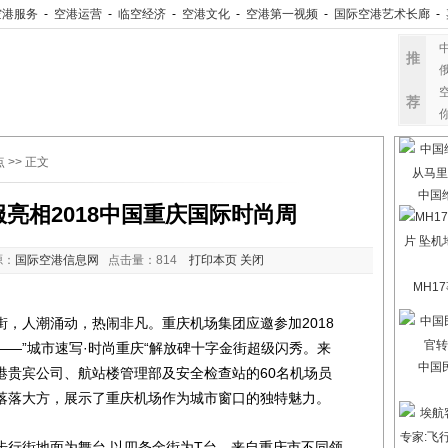
空港服务
-
空港运营
-
临空经济
-
空港文化
-
空港第一视频
-
国际空港艺术长廊
-
推
荐
点
>> 正文
中国
亮相2018中国重庆国际时尚周
源：
国际空港信息网
点击量：
814
打印本页
关闭
MH1
，人潮涌动，热闹非凡。重庆机场集团应邀参加2018
—”城市速写·时尚重庆“解放碑十字金街超级闪秀。来
中国
港贵宾公司、航站楼管理部及安全检查站的60名机场员
落落大方，展示了重庆机场作为城市窗口的独特魅力。
街地面为舞台,以四条金街为T台，来自重庆市不同领