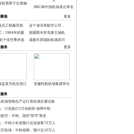
客机黑匣子位置确
BBC称中国机场准点率全
港聚焦
更多
场员工制服亮相
这个省没有航空公司，
：1964年的夏
新疆图木舒克唐王城机
民航十佳空乘评选
成都天府国际机场四川
港服务
更多
海监直升机在浙江
安徽民航机场集团举办
港服务
头机场智能生产运行系统项目通过验
航：计划执行1万余航班 保障中秋
东航空：中秋、国庆“双节”将至
航：中秋小长假预计运送旅客73万人
家庄机场：中秋假期，预计近10万人