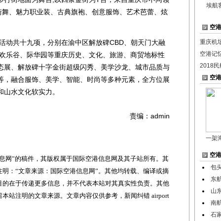
埃航
尚街舞、魅力职业装、古典旗袍、创意服饰、艺术芭蕾、炫
空
动共十九项，分别在渝中区解放碑CBD、朝天门大融
重庆机
空港记忆
.欢乐谷、际华园等重庆历史、文化、旅游、商贸地标性
2018
态展、解放碑十字金街超级闪秀、美学沙龙、城市品质与
空
等，融合服饰、美学、智能、时尚等多种元素，全方位展
和山水文化软实力。
责编：admin
一架
空
网”的稿件，其版权属于国际空港信息网及其子站所有。其
包
明：“文章来源：国际空港信息网”。其他均转载、编译或摘
东
目的在于传递更多信息，并不代表本站对其真实性负责。其他
山
站注明的文章来源。文章内容仅供参考，新闻纠错 airport
南
石