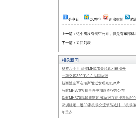
分享到：
QQ空间
新浪微博
腾
上一篇：
这个省没有航空公司，但是有东部机
下一篇：
返回列表
相关新闻
整整八个月 马航MH370失联真相被揭开
一架空客320飞机在法国坠毁
新西兰空军在珀斯附近发现疑似碎片
马航MH370客机事件中期调查报告公布
马航MH370现最新证词 或坠毁在距搜索地50
深圳机场：近30家机场交流节能减排 “机场碳
年重点