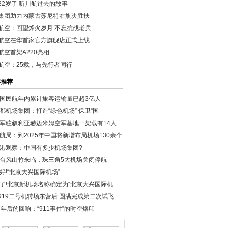
32岁了 听川航过去的故事
集团助力内蒙古苏尼特右旗决胜扶
航空：回望烽火岁月 不忘抗战老兵
航空在华首家官方旗舰店正式上线
航空首架A220亮相
航空：25载，与先行者同行
彩推荐
国民航年内累计旅客运输量已超3亿人
都机场集团：打造“绿色机场” 保卫“国
军驻叙利亚赫迈米姆空军基地一架载有14人
航局：到2025年中国将新增布局机场130余个
港观察：中国有多少机场集团?
台风山竹来临，珠三角5大机场关闭停航
好!“北京大兴国际机场”
了!北京新机场名称确定为“北京大兴国际机
919二号机转场东营后 圆满完成第二次试飞
7年后的回响：“911事件”的时空烙印