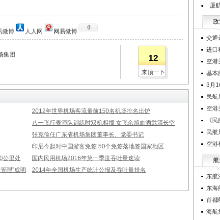
厦
政
0
讯微博
人人网
网易微博
交通
进口
场集团
12
空港
来顶一下
基本
3月
民航
空港
2012年世界机场客流量前150名机场排名出炉
《民
八一飞行表演队训练时双机相撞 女飞余旭血洒武清长空
民航
张克俭任广东省机场集团董事长、党委书记
空港
印尼今起对中国游客免签 50个免签落地签国家地区
00公里处
国内民用机场2016年第一季度吞吐量速读
航
管理”成明
2014年全国机场生产统计公报及吞吐量排名
东航
东海
首都
海航