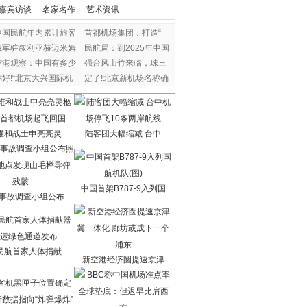
嘉宾访谈
-
名家名作
-
艺术资讯
中国民航年内累计旅客
首都机场集团：打造“
俄军驻叙利亚赫迈米姆
民航局：到2025年中国
空港观察：中国有多少
强台风山竹来临，珠三
你好!“北京大兴国际机
定了!北京新机场名称确
维和战士申亮亮灵
陆客团大幅缩减 台中
中国首架B787-9入列国
7事故调查小组公布
民航首家人体捐献
新空港经济圈提速京津