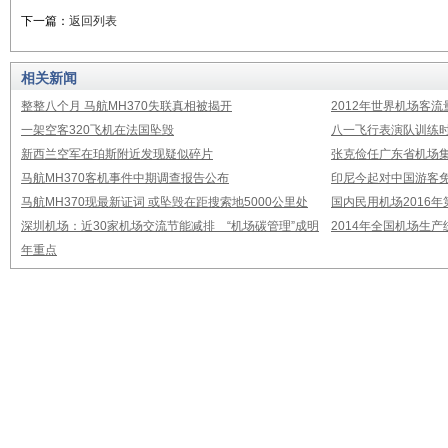
下一篇：
返回列表
相关新闻
整整八个月 马航MH370失联真相被揭开
2012年世界机场客流
一架空客320飞机在法国坠毁
八一飞行表演队训练时
新西兰空军在珀斯附近发现疑似碎片
张克俭任广东省机场
马航MH370客机事件中期调查报告公布
印尼今起对中国游客免
马航MH370现最新证词 或坠毁在距搜索地5000公里处
国内民用机场2016
深圳机场：近30家机场交流节能减排 “机场碳管理”成明
2014年全国机场生
年重点