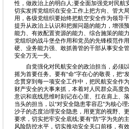
性，做政治上的明白人;要全面加强党对民航
切实发挥党组织在安全工作上把方向、管大
用，各级党组织要始终把航空安全作为领导
提升从政治上认识和把握问题的能力，增强
能力、有效配置资源的能力、综合施策的能力
党组织的战斗堡垒作用和党员的先锋模范作
硬、业务能力强、敢抓善管的干部从事安全
安全万无一失。
自觉强化对民航安全的政治担当，必须以
摇为首要任务。要有“命”字在心的敬畏，把“
念贯穿到每一项安全工作中，把民航安全作
财产安全的大事来抓，本着对人民群众高度
意识和底线思维时刻记在心里、扛在肩上、落到
当头的担当，以“对安全隐患零容忍”为核心
沙子的态度治理安全隐患，用更宽的视野、
要求，切实把牢安全底线;要有“防”字为先的
风险防控水平，切实推动安全关口前移，有