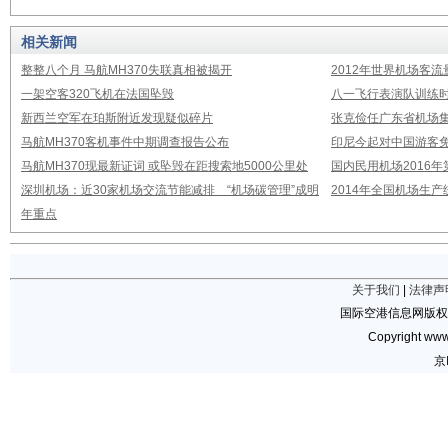
相关新闻
整整八个月 马航MH370失联真相被揭开
2012年世界机场客流
一架空客320飞机在法国坠毁
八一飞行表演队训练时
新西兰空军在珀斯附近发现疑似碎片
张克俭任广东省机场
马航MH370客机事件中期调查报告公布
印尼今起对中国游客免
马航MH370现最新证词 或坠毁在距搜索地5000公里处
国内民用机场2016
深圳机场：近30家机场交流节能减排 “机场碳管理”成明
2014年全国机场生
年重点
关于我们
|
法律声
国际空港信息网版权
Copyright www.
京