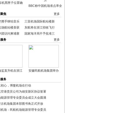
客机黑匣子位置确
BBC称中国机场准点率全
港聚焦
更多
空携手咪咕音乐
三亚机场国际航站楼新
机场航站楼喜获
东航将在浙江招收飞行
率团访问柬埔寨
国家海洋局不予批准三
港服务
更多
海监直升机在浙江
安徽民航机场集团举办
港服务
忘初心，博鳌机场在行动
北空港贵宾公司为雄安新区协议签署
场能源管理专业委员会成立大会圆满
蒙古机场集团本部图书角正式开放
圳机场：民航机场能源管理专业委员