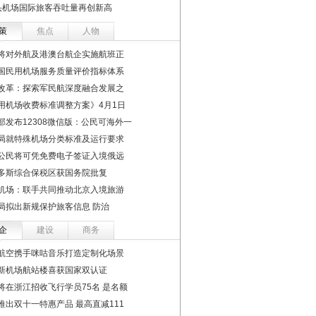
头机场国际旅客吞吐量再创新高
策
焦点
人物
将对外航及港澳台航企实施航班正
国民用机场服务质量评价指标体系
改革：探索军民航深度融合发展之
用机场收费标准调整方案》4月1日
部发布12308微信版：公民可海外一
局就特殊机场分类标准及运行要求
公民将可凭免费电子签证入境俄远
多斯综合保税区获国务院批复
机场：联手共同推动北京入境旅游
局拟出新规保护旅客信息 防治
企
建设
商务
航空携手咪咕音乐打造定制化场景
新机场航站楼喜获国家双认证
将在浙江招收飞行学员75名 是名额
推出双十一特惠产品 最高直减111