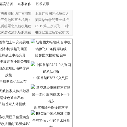
嘉宾访谈
-
名家名作
-
艺术资讯
董志毅率团访问柬埔寨
上海虹桥国际机场迈入
珠三角地区五大机场：
美国总统特朗普专机抵
京冀签署北京新机场建
C919第三次试飞：3小
大雾袭双流机场航班延
时
中国欲通过新协议扩大
维和战士申亮亮灵
陆客团大幅缩减 台中
中国首架B787-9入列国
7事故调查小组公布
民航首家人体捐献
新空港经济圈提速京津