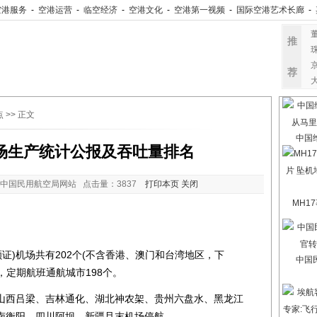
空港服务
-
空港运营
-
临空经济
-
空港文化
-
空港第一视频
-
国际空港艺术长廊
-
推
荐
点
>> 正文
中国
机场生产统计公报及吞吐量排名
中国民用航空局网站 点击量：
3837
打印本页
关闭
MH1
证)机场共有202个(不含香港、澳门和台湾地区，下
中国
，定期航班通航城市198个。
西吕梁、吉林通化、湖北神农架、贵州六盘水、黑龙江
南衡阳、四川阿坝。新疆且末机场停航。