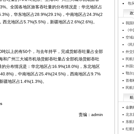
包
.3%。全国各地区旅客吞吐量的分布情况是：华北地区占
政
(6.3%)，华东地区占28.9%(29.1%)，中南地区占24.3%(2
)，西北地区占5.7%(5.5%)，新疆地区占2.6%(2.6%)。
我国
《中
空域
《民
0吨以上的有50个，与去年持平，完成货邮吞吐量占全部
外交
、上海和广州三大城市机场货邮吞吐量占全部机场货邮吞吐
民航
的分布情况是：华北地区占16.9%(18.0%)，东北地区
外国
鄂尔
(40.8%)，中南地区占25.4%(24.5%)，西南地区占9.7%
首都
，新疆地区占1.4%(1.3%)。
民航
航
s
金鹏
责编：admin
北京
东航
红航