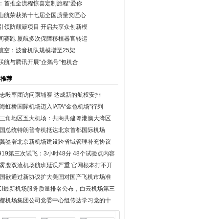
：首推全流程惊喜定制旅程“爱你
山航荣获第十七届全国质量奖匠心
引领防颠簸项目 开启共享众创新模
间赛跑 厦航多次保障移植器官转运
航空：波音机队规模增至25架
联航与腾讯开展“企鹅号”包机合
彩推荐
志毅率团访问柬埔寨 达成新的航权安排
海虹桥国际机场迈入IATA“金色机场”行列
三角地区五大机场：共商共建粤港澳大湾区
国总统特朗普专机抵达北京首都国际机场
冀签署北京新机场建设跨省域管理补充协议
919第三次试飞：3小时48分 48个试验点内容
雾袭双流机场航班延误严重 官网根本打不开
国欲通过新协议扩大美国对国产飞机市场准
CI最新机场服务质量排名公布，白云机场第三
都机场集团公司党委中心组传达学习党的十