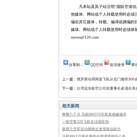
凡本站及其子站注明“国际空港信息
他媒体、网站或个人转载使用时必须注
编自其它媒体，转载、编译或摘编的
媒体、网站或个人转载使用时必须保留本
snews@126.com
分享到：
QQ空间
新浪微博
腾
上一篇：
俄罗斯动用两架飞机从也门撤侨300
下一篇：
台湾远东航空公司前董事长崔涌在美
相关新闻
整整八个月 马航MH370失联真相被揭开
一架空客320飞机在法国坠毁
新西兰空军在珀斯附近发现疑似碎片
马航MH370客机事件中期调查报告公布