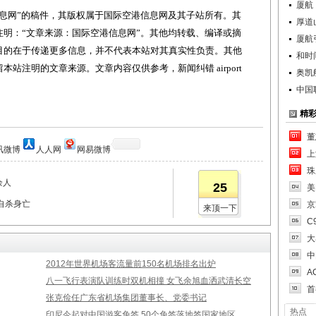
厦航
网”的稿件，其版权属于国际空港信息网及其子站所有。其
厚道
明：“文章来源：国际空港信息网”。其他均转载、编译或摘
厦航
目的在于传递更多信息，并不代表本站对其真实性负责。其他
和时
站注明的文章来源。文章内容仅供参考，新闻纠错 airport
奥凯
中国
精
董
讯微博
人人网
网易微博
上
珠
余人
25
美
自杀身亡
京
来顶一下
C
大
中
2012年世界机场客流量前150名机场排名出炉
A
八一飞行表演队训练时双机相撞 女飞余旭血洒武清长空
首
张克俭任广东省机场集团董事长、党委书记
热点
印尼今起对中国游客免签 50个免签落地签国家地区