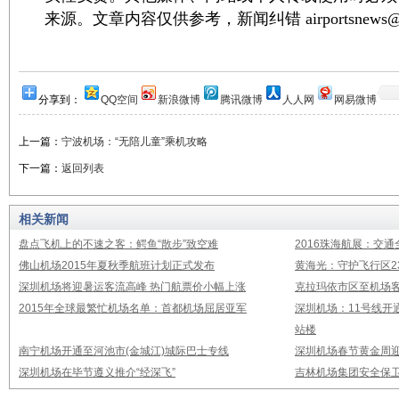
来源。文章内容仅供参考，新闻纠错 airportsnews@1
分享到：
QQ空间
新浪微博
腾讯微博
人人网
网易微博
上一篇：
宁波机场：“无陪儿童”乘机攻略
下一篇：
返回列表
相关新闻
盘点飞机上的不速之客：鳄鱼“散步”致空难
2016珠海航展：交通
佛山机场2015年夏秋季航班计划正式发布
黄海光：守护飞行区23
深圳机场将迎暑运客流高峰 热门航票价小幅上涨
克拉玛依市区至机场
2015年全球最繁忙机场名单：首都机场屈居亚军
深圳机场：11号线开
站楼
南宁机场开通至河池市(金城江)城际巴士专线
深圳机场春节黄金周迎
深圳机场在毕节遵义推介“经深飞”
吉林机场集团安全保卫