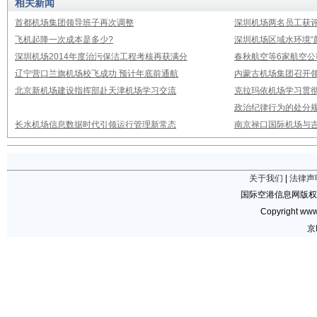
相关新闻
首都机场集团领导班子再次调整
深圳机场两名员工获评
飞机起降一次成本是多少?
深圳机场区域水环境“
深圳机场2014年度治污保洁工程考核再获满分
春秋航空等6家航空公
辽宁营口兰旗机场校飞成功 预计年底前通航
内蒙古机场集团召开
北京新机场建设指挥部赴天津机场学习交流
克拉玛依机场学习贯
政治纪律行为的处分
长水机场信息数据时代引领运行管理新常态
南京禄口国际机场与
关于我们
|
法律声
国际空港信息网版权
Copyright www.
京