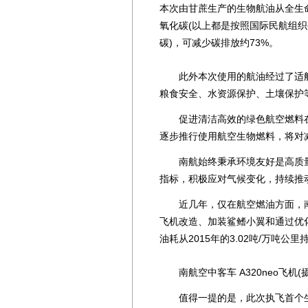
本次由甘蔗生产的生物航油从全生命
氧化碳(以上都是按照国际民航组
碳)，可减少碳排放约73%。
此外本次使用的航油经过了适航
粮食安全、水资源保护、土壤保护
促进清洁高效的绿色航空燃料在
逐步推行使用航空生物燃料，将对
南航始终秉承环境友好是高质量
指标，积极应对气候变化，持续推
近几年，仅在航空燃油方面，南
飞机改造、加装鲨鳍小翼和通过优
油耗从2015年的3.02吨/万吨公里
南航空中客车 A320neo飞机(
值得一提的是，此次执飞首个生物