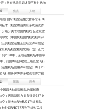
贵宏：常存忧患意识才能不被时代淘
策
焦点
人物
与澳门修订航空运输安排备忘录 两
司征求《航空燃油供应系统清洗作
：分级分类管理国内航线 促进航空
局印发《中国民航国内航线航班评
《公共航空运输企业经营许可规定
家庄机场航空枢纽发展计划》正式
：到2020年，全省运输机场年旅客
22年，我国将初步建成三级低空飞行
《运输机场使用许可规定》将于20
空飞行服务保障体系建设总体方案
企
建设
商务
19中国四大航最新机队数据解密
航空：再添新运力 首架波音787-9
航空：接收首架ARJ21飞机 机队
：转让两架B737系列飞机购买权