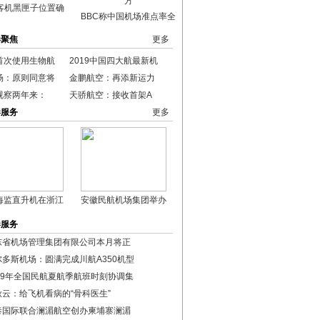
客机黑匣子位置确
BBC称中国机场准点率全
港聚焦
更多
首次使用生物航
2019中国四大航最新机
场：原则同意将
金鹏航空：再添新运力
视察两年来：
天骄航空：接收首架A
港服务
更多
海监直升机在浙江
安徽民航机场集团举办
港服务
东省机场管理集团有限公司本月将正
尔多斯机场：圆满完成川航A350机型
019年全国民航夏航季航班时刻协调集
秋云：给飞机看病的“骨科医生”
泰国际联合澜湄航空创办柬埔寨澜湄