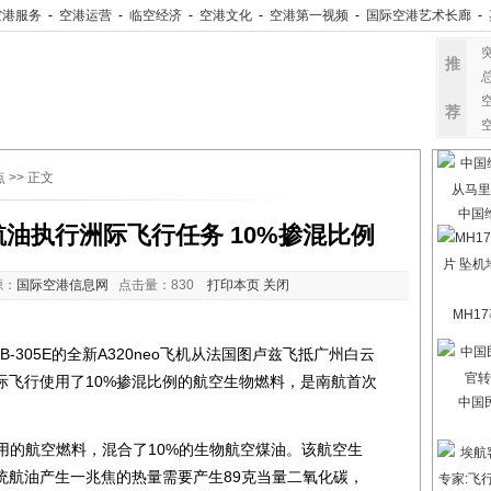
空港服务
-
空港运营
-
临空经济
-
空港文化
-
空港第一视频
-
国际空港艺术长廊
-
推
荐
点
>> 正文
中国
油执行洲际飞行任务 10%掺混比例
源：
国际空港信息网
点击量：
830
打印本页
关闭
MH1
-305E的全新A320neo飞机从法国图卢兹飞抵广州白云
际飞行使用了10%掺混比例的航空生物燃料，是南航首次
中国
用的航空燃料，混合了10%的生物航空煤油。该航空生
统航油产生一兆焦的热量需要产生89克当量二氧化碳，