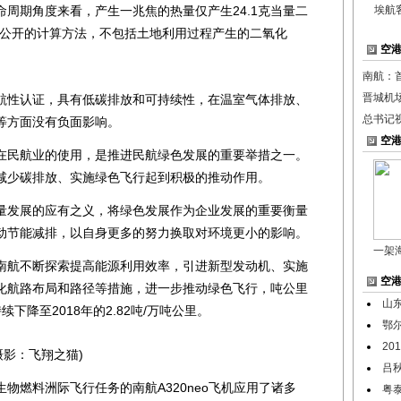
周期角度来看，产生一兆焦的热量仅产生24.1克当量二
埃航
织公开的计算方法，不包括土地利用过程产生的二氧化
空
南航：
晋城机
性认证，具有低碳排放和可持续性，在温室气体排放、
总书记
等方面没有负面影响。
空
民航业的使用，是推进民航绿色发展的重要举措之一。
减少碳排放、实施绿色飞行起到积极的推动作用。
发展的应有之义，将绿色发展作为企业发展的重要衡量
动节能减排，以自身更多的努力换取对环境更小的影响。
一架
航不断探索提高能源利用效率，引进新型发动机、实施
空
化航路布局和路径等措施，进一步推动绿色飞行，吨公里
山
持续下降至2018年的2.82吨/万吨公里。
鄂
2
摄影：飞翔之猫)
吕
燃料洲际飞行任务的南航A320neo飞机应用了诸多
粤