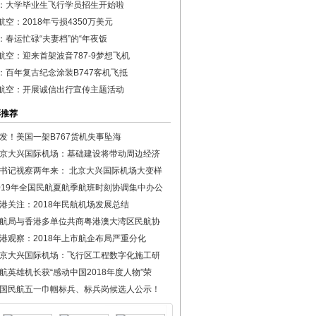
：大学毕业生飞行学员招生开始啦
航空：2018年亏损4350万美元
：春运忙碌“夫妻档”的“年夜饭
航空：迎来首架波音787-9梦想飞机
：百年复古纪念涂装B747客机飞抵
航空：开展诚信出行宣传主题活动
彩推荐
发！美国一架B767货机失事坠海
京大兴国际机场：基础建设将带动周边经济
书记视察两年来： 北京大兴国际机场大变样
019年全国民航夏航季航班时刻协调集中办公
港关注：2018年民航机场发展总结
航局与香港多单位共商粤港澳大湾区民航协
港观察：2018年上市航企布局严重分化
京大兴国际机场：飞行区工程数字化施工研
航英雄机长获“感动中国2018年度人物”荣
国民航五一巾帼标兵、标兵岗候选人公示！