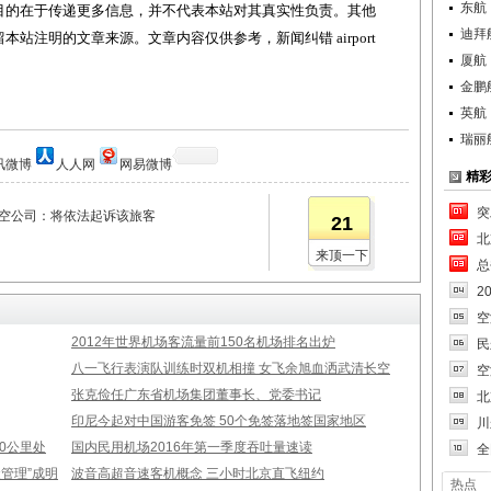
东航
目的在于传递更多信息，并不代表本站对其真实性负责。其他
迪拜
站注明的文章来源。文章内容仅供参考，新闻纠错 airport
厦航
金鹏
英航
瑞丽
讯微博
人人网
网易微博
精
突
航空公司：将依法起诉该旅客
21
北
来顶一下
总
2
空
2012年世界机场客流量前150名机场排名出炉
民
八一飞行表演队训练时双机相撞 女飞余旭血洒武清长空
空
张克俭任广东省机场集团董事长、党委书记
北
印尼今起对中国游客免签 50个免签落地签国家地区
川
00公里处
国内民用机场2016年第一季度吞吐量速读
全
管理”成明
波音高超音速客机概念 三小时北京直飞纽约
热点