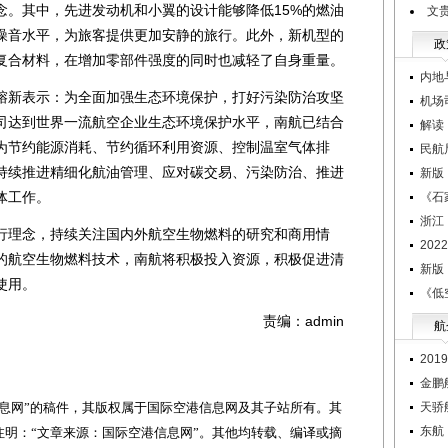
念。其中，先进发动机和小翼的设计能够降低15%的燃油
文
噪音水平，为旅客提供更加安静的旅行。此外，新机型的
政
复合材料，在增加零部件强度的同时也减轻了自身重量。
内地
新表示：为全面加强生态环境保护，打好污染防治攻坚
机场
司达到世界一流航空企业生态环境保护水平，南航已结合
解读
为节约能源消耗、节约循环利用资源、控制温室气体排
民航
持续推进精细化航油管理、应对碳交易、污染防治、推进
新版
体工作。
《石
浙江
理念，持续关注国内外航空生物燃料的研究和商用情
20
的航空生物燃料技术，南航将积极投入资源，积极促进清
新版
使用。
《低
责编：admin
航
20
金鹏
网”的稿件，其版权属于国际空港信息网及其子站所有。其
天骄
东航
明：“文章来源：国际空港信息网”。其他均转载、编译或摘