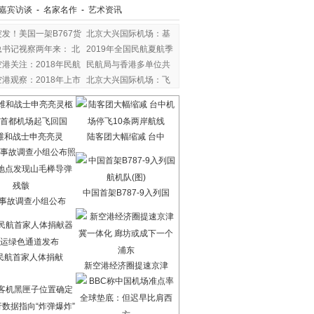
嘉宾访谈
-
名家名作
-
艺术资讯
突发！美国一架B767货
北京大兴国际机场：基
总书记视察两年来： 北
2019年全国民航夏航季
空港关注：2018年民航
民航局与香港多单位共
空港观察：2018年上市
北京大兴国际机场：飞
维和战士申亮亮灵
陆客团大幅缩减 台中
中国首架B787-9入列国
7事故调查小组公布
民航首家人体捐献
新空港经济圈提速京津