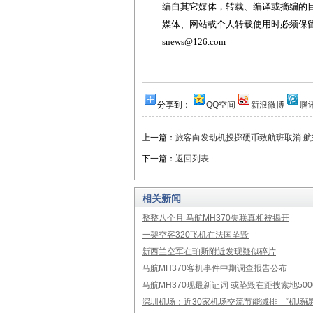
编自其它媒体，转载、编译或摘编的
媒体、网站或个人转载使用时必须保留本
snews@126.com
分享到：
QQ空间
新浪微博
腾
上一篇：
旅客向发动机投掷硬币致航班取消 
下一篇：
返回列表
相关新闻
整整八个月 马航MH370失联真相被揭开
一架空客320飞机在法国坠毁
新西兰空军在珀斯附近发现疑似碎片
马航MH370客机事件中期调查报告公布
马航MH370现最新证词 或坠毁在距搜索地50
深圳机场：近30家机场交流节能减排 “机场碳