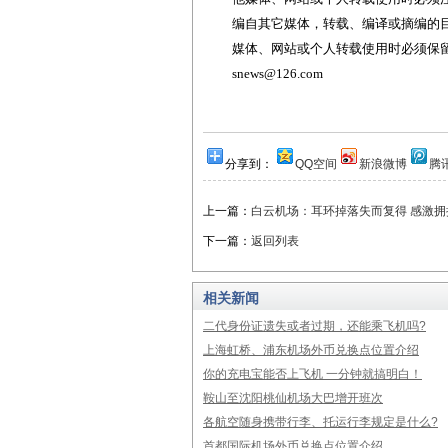
编自其它媒体，转载、编译或摘编的
媒体、网站或个人转载使用时必须保留本
snews@126.com
分享到：
QQ空间
新浪微博
腾
上一篇：
白云机场：耳环掉落失而复得 感激
下一篇：
返回列表
相关新闻
二代身份证遗失或者过期，还能乘飞机吗?
上海虹桥、浦东机场外币兑换点位置介绍
你的充电宝能否上飞机 一分钟就搞明白！
鞍山至沈阳桃仙机场大巴增开班次
各航空随身携带行李、托运行李规定是什么?
首都国际机场外币兑换点位置介绍