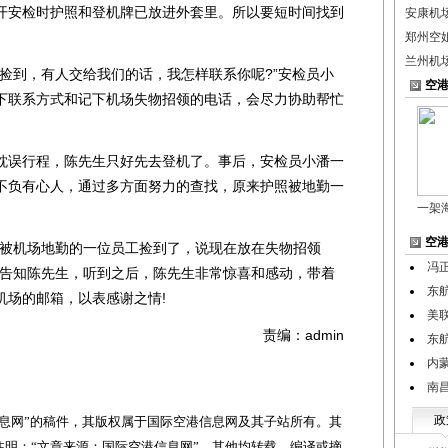
开安检时护照和登机牌已放进外套里。所以要短时间找到
安康机
郑州空
兰州机
到，有人交给我们的话，我怎样联系你呢?”安检员小
空
下联系方式和记下机场失物招领的电话，会尽力协助帮忙
误行程，陈先生只好先去登机了。事后，安检员小潘一
不负有心人，通过多方面努力的查找，原来护照被地勤一
一架
空
被机场地勤的一位员工捡到了，说现在放在失物招领
冯
息告知陈先生，听到之后，陈先生非常惊喜和感动，带着
东
机场的邮箱，以表感谢之情!
美联
责编：admin
东
内
南
政
网”的稿件，其版权属于国际空港信息网及其子站所有。其
明：“文章来源：国际空港信息网”。其他均转载、编译或摘