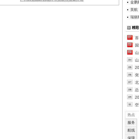
金鹏
英航
瑞丽
精
首
国
山
山
2
突
北
总
2
空
热点
服务
航线
保障