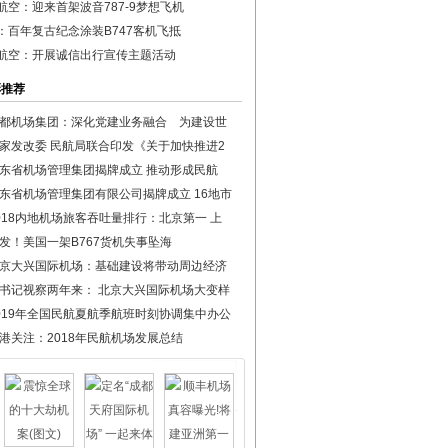
航空：迎来首架波音787-9梦想飞机
：百年复古纪念涂装B747客机飞抵
航空：开展诚信出行宣传主题活动
彩推荐
都机场集团：深化党建业务融合 为建设世
家发改委 民航局联合印发《关于加快推进2
东省机场管理集团揭牌成立 推动形成民航
东省机场管理集团有限公司揭牌成立 16地市
018内地机场旅客吞吐量排行：北京第一 上
发！美国一架B767货机失事坠海
京大兴国际机场：基础建设将带动周边经济
书记视察两年来： 北京大兴国际机场大变样
019年全国民航夏航季航班时刻协调集中办公
港关注：2018年民航机场发展总结