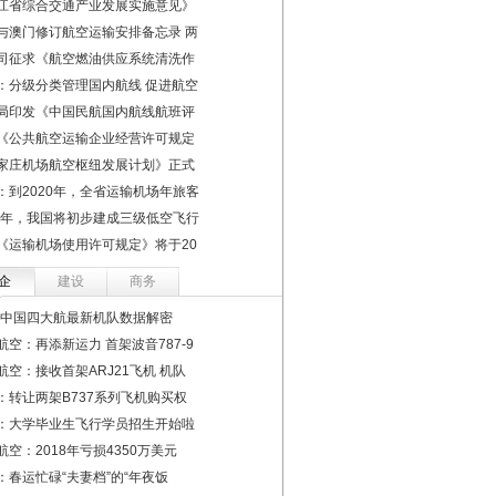
江省综合交通产业发展实施意见》
与澳门修订航空运输安排备忘录 两
司征求《航空燃油供应系统清洗作
：分级分类管理国内航线 促进航空
局印发《中国民航国内航线航班评
《公共航空运输企业经营许可规定
家庄机场航空枢纽发展计划》正式
：到2020年，全省运输机场年旅客
22年，我国将初步建成三级低空飞行
《运输机场使用许可规定》将于20
企
建设
商务
19中国四大航最新机队数据解密
航空：再添新运力 首架波音787-9
航空：接收首架ARJ21飞机 机队
：转让两架B737系列飞机购买权
：大学毕业生飞行学员招生开始啦
航空：2018年亏损4350万美元
：春运忙碌“夫妻档”的“年夜饭