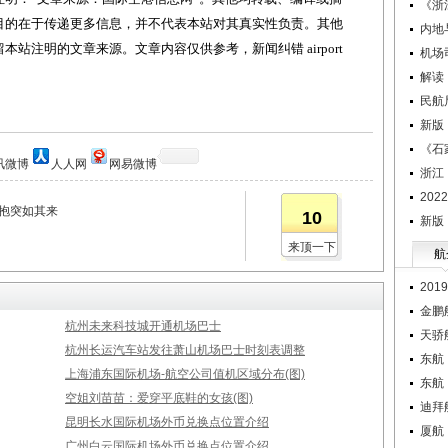
《浙
目的在于传递更多信息，并不代表本站对其真实性负责。其他
内地
站注明的文章来源。文章内容仅供参考，新闻纠错 airport
机场
解读
民航
新版
《石
讯微博
人人网
网易微博
浙江
20
拥抱突如其来
10
新版
来顶一下
航
20
金鹏
杭州未来科技城开通机场巴士
天骄
杭州长运汽车站发往萧山机场巴士时刻表调整
东航
上海浦东国际机场-航空公司值机区域分布(图)
东航
空姐刘苗苗：爱穿平底鞋的女孩(图)
迪拜
昆明长水国际机场外币兑换点位置介绍
厦航
广州白云国际机场外币兑换点位置介绍