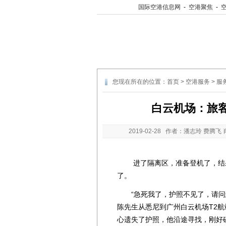
国际空港信息网
-
空港聚焦
-
您现在所在的位置：
首页
>
空港服务
>
服
白云机场：旅
2019-02-28
作者：潘志玲 费腾飞 
进了隔离区，准备登机了，结果
了。
“急死我了，护照不见了，请问怎么
陈先生从悉尼到广州白云机场T2
心遗失了护照，他沿途寻找，刚好