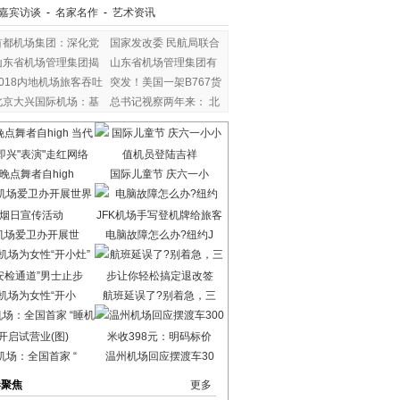
嘉宾访谈
-
名家名作
-
艺术资讯
首都机场集团：深化党
国家发改委 民航局联合
山东省机场管理集团揭
山东省机场管理集团有
2018内地机场旅客吞吐
突发！美国一架B767货
北京大兴国际机场：基
总书记视察两年来： 北
晚点舞者自high
国际儿童节 庆六一小
机场爱卫办开展世
电脑故障怎么办?纽约J
机场为女性“开小
航班延误了?别着急，三
机场：全国首家 “
温州机场回应摆渡车30
港聚焦
更多