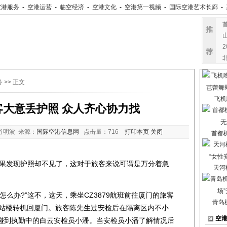
空港服务
-
空港运营
-
临空经济
-
空港文化
-
空港第一视频
-
国际空港艺术长廊
-
推
荐
务
>> 正文
飞机
客大意丢护照 众人齐心协力找
肖明波 来源：
国际空港信息网
点击量：
716
打印本页
关闭
首都
发现护照却不见了，这对于旅客来说可谓是万分着急
天河
办?”这不，这天，乘坐CZ3879航班前往厦门的旅客
青岛
航站楼转机回厦门。旅客陈先生过安检后在隔离区内不小
空
碰到执勤中的白云安检员小潘。当安检员小潘了解情况后