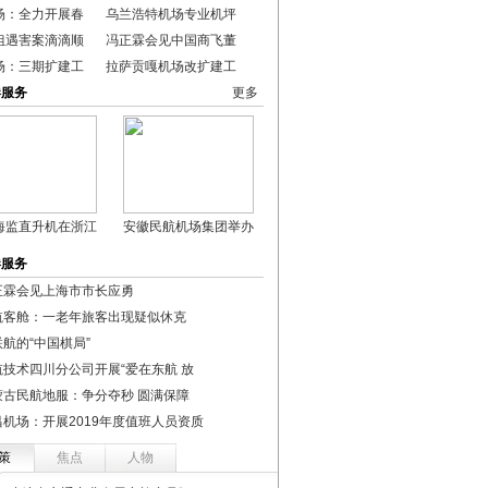
场：全力开展春
乌兰浩特机场专业机坪
姐遇害案滴滴顺
冯正霖会见中国商飞董
场：三期扩建工
拉萨贡嘎机场改扩建工
港服务
更多
海监直升机在浙江
安徽民航机场集团举办
港服务
正霖会见上海市市长应勇
航客舱：一老年旅客出现疑似休克
航的“中国棋局”
航技术四川分公司开展“爱在东航 放
蒙古民航地服：争分夺秒 圆满保障
昌机场：开展2019年度值班人员资质
策
焦点
人物