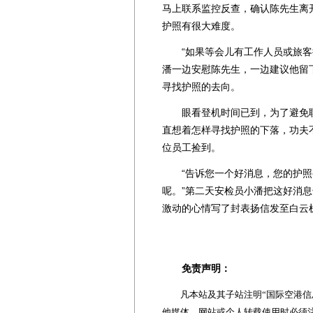
马上联系监控反查，确认陈先生离
护照有很大难度。
“如果等会儿有工作人员或旅客捡
潘一边安慰陈先生，一边建议他留
寻找护照的去向。
眼看登机时间已到，为了避免耽
直想着怎样寻找护照的下落，功夫
位员工捡到。
“告诉您一个好消息，您的护照
呢。”第二天安检员小潘把这好消
激动的心情写了封表扬信发至白云
免责声明：
凡本站及其子站注明“国际空港信息
他媒体、网站或个人转载使用时必须注