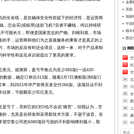
金鹏
英航
瑞丽
的生命线，是在确保安全性前提下的经济性，是运营商
中国
钱，怎会买(或租用)这款飞机?后者不赚钱，何以持续研
顺丰
绝不可能长久，即便是国家意志的产物。归根到底，市场
图说
形的手，运营商和他们为之直接服务的乘客才是真正的上
的，市场的反应有时还会滞后，这样一来，对于产品承制
精
的科学性和远见卓识就提出了更高的要求。
空
民
美元。据测算，盈亏平衡点为至少350架(一说420
空
布的数据，确定订单仅313架，随着2月7日澳航取消8架订
北
订单，到2021年停产前将至多交付266架。该项目达不到
川
步估算，亏损额至少百亿美元。
全
图
亏了，否则它的CEO也不会说“痛苦”，但我认为，空
上
极的，尤其是在研发和采用新技术方面，不逊于波音。东
廉
望空客公司把A380项目亏损的不利影响降到最小，取
A
热点