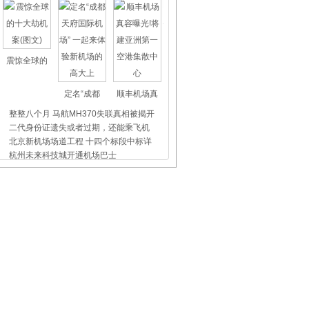
震惊全球的
定名“成都
顺丰机场真
整整八个月 马航MH370失联真相被揭开
二代身份证遗失或者过期，还能乘飞机
北京新机场场道工程 十四个标段中标详
杭州未来科技城开通机场巴士
上海虹桥、浦东机场外币兑换点位置介
昨天东航5509航班没出事，我们都应该
飞机晚点舞
国际儿童节
首都机场爱
南昌机场：正月十五“猜灯谜 庆元宵”
东航四川空保：小举动 很温暖