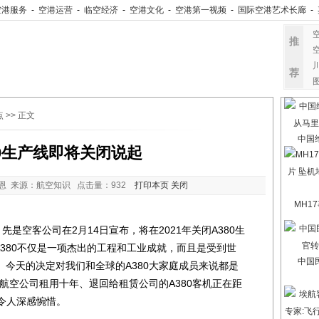
空港服务
-
空港运营
-
临空经济
-
空港文化
-
空港第一视频
-
国际空港艺术长廊
-
推
荐
点
>> 正文
中国
80生产线即将关闭说起
恩 来源：航空知识 点击量：
932
打印本页
关闭
MH1
是空客公司在2月14日宣布，将在2021年关闭A380生
"A380不仅是一项杰出的工程和工业成就，而且是受到世
中国
今天的决定对我们和全球的A380大家庭成员来说都是
航空公司租用十年、退回给租赁公司的A380客机正在距
，令人深感惋惜。