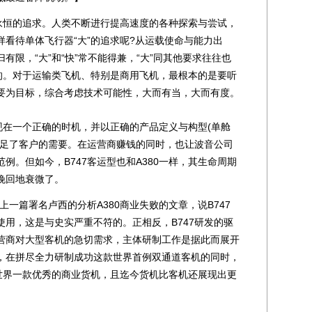
恒的追求。人类不断进行提高速度的各种探索与尝试，
看待单体飞行器“大”的追求呢?从运载使命与能力出
有限，“大”和“快”常不能得兼，“大”同其他要求往往也
对的。对于运输类飞机、特别是商用飞机，最根本的是要听
要为目标，综合考虑技术可能性，大而有当，大而有度。
现在一个正确的时机，并以正确的产品定义与构型(单舱
满足了客户的需要。在运营商赚钱的同时，也让波音公司
例。但如今，B747客运型也和A380一样，其生命周期
挽回地衰微了。
篇署名卢西的分析A380商业失败的文章，说B747
用，这是与史实严重不符的。正相反，B747研发的驱
营商对大型客机的急切需求，主体研制工作是据此而展开
，在拼尽全力研制成功这款世界首例双通道客机的同时，
给世界一款优秀的商业货机，且迄今货机比客机还展现出更