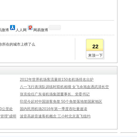
讯微博
人人网
网易微博
你所在的城市上榜了么
22
来顶一下
2012年世界机场客流量前150名机场排名出炉
八一飞行表演队训练时双机相撞 女飞余旭血洒武清长空
张克俭任广东省机场集团董事长、党委书记
印尼今起对中国游客免签 50个免签落地签国家地区
00公里处
国内民用机场2016年第一季度吞吐量速读
管理”成明
波音高超音速客机概念 三小时北京直飞纽约