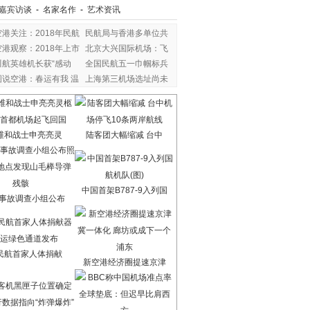
嘉宾访谈
-
名家名作
-
艺术资讯
空港关注：2018年民航
民航局与香港多单位共
空港观察：2018年上市
北京大兴国际机场：飞
川航英雄机长获“感动
全国民航五一巾帼标兵
图说空港：春运有我 温
上海第三机场选址尚未
维和战士申亮亮灵
陆客团大幅缩减 台中
中国首架B787-9入列国
7事故调查小组公布
民航首家人体捐献
新空港经济圈提速京津