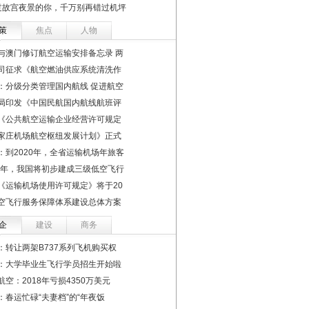
过故宫夜景的你，千万别再错过机坪
策
焦点
人物
与澳门修订航空运输安排备忘录 两
司征求《航空燃油供应系统清洗作
：分级分类管理国内航线 促进航空
局印发《中国民航国内航线航班评
《公共航空运输企业经营许可规定
家庄机场航空枢纽发展计划》正式
：到2020年，全省运输机场年旅客
22年，我国将初步建成三级低空飞行
《运输机场使用许可规定》将于20
空飞行服务保障体系建设总体方案
企
建设
商务
：转让两架B737系列飞机购买权
：大学毕业生飞行学员招生开始啦
航空：2018年亏损4350万美元
：春运忙碌“夫妻档”的“年夜饭