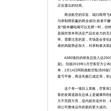
正在退出的结局。
商业航空的宗旨、或曰商用飞机
与承制商双赢的商业成功;前者不赚
发?赔本赚吆喝可以支撑一时，但
是操控资本和决定产品生命力的无
帝。需要注意的是，市场是会变化
者的风险势必加大，对承制者决策
A380项目的研发总投入达250亿
架)。但据2019年1月空客官方公
单，2月14日阿联酋航空取消39架
盈亏平衡，商业失败已成定局，初
这个单一项目上算账，空客肯定是
客的发展道路在总体上是健康而积
方不亮西方亮，堤内损失堤外补，希
得公司整体运作的新的更大成功。