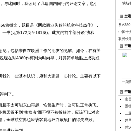
，与此同时，我读到了几篇国内同行的评论文章，也引
埃航
空
266篇微文，题目是《两款商业失败的航空科技杰作》，
从A38
中国十
书(见第172页至181页)。此文的前半部分谈“协和
联邦快
空
见，包括来自在欧洲工作的朋友的见解。如今，在有关
章说现在对A380作评判为时尚早，对其简单地贴上成功或
我的一些基本认识，愿和大家进一步讨论。主要有以下
一架
空
评判了。
南
且不太可能东山再起、恢复生产时，当可以正常执飞、
景
飞机因得不到“接盘者”而不得不被拆解时，应该可以对这
三
结，全球航空界也应该客观地评判该项目的得失成败。
井
武
面进行评判。