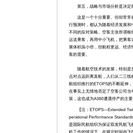
第五，战略与市场分析是决定商
这是一个十分重要、但却常常被
行预测时，都认为随着经济发展和
不同的应对策略。空客主张所谓枢纽
运送乘客，再用中小飞机，把乘客
展体积虽小些，但航程更远、经济
客的需要。
随着航空技术的发展，特别是发
点对点远距离直航，人们从二三线
航组织推行的ETOPS的不断延伸
在事实上无情地否定了空客公司当
策，这也成为A380遭遇停产的主
【注：ETOPS—Extended Twin-eng
perational Performance
是国际民航组织为保证双发民航飞
机工作的情况下，在规定时间内飞