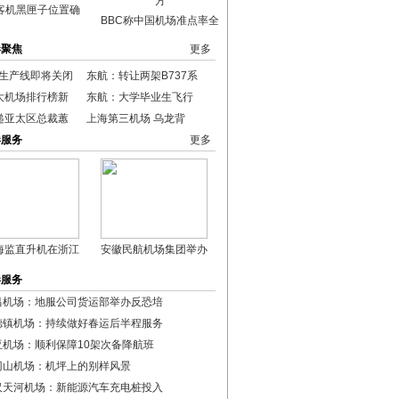
客机黑匣子位置确
BBC称中国机场准点率全
港聚焦
更多
0生产线即将关闭
东航：转让两架B737系
大机场排行榜新
东航：大学毕业生飞行
递亚太区总裁蕙
上海第三机场 乌龙背
港服务
更多
海监直升机在浙江
安徽民航机场集团举办
港服务
昌机场：地服公司货运部举办反恐培
德镇机场：持续做好春运后半程服务
亚机场：顺利保障10架次备降航班
冈山机场：机坪上的别样风景
汉天河机场：新能源汽车充电桩投入