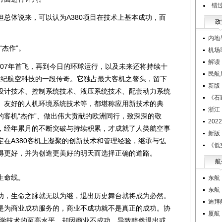
错
体说来，可以认为A380项目在技术上基本成功，而
政
内地
杰作”。
机场
解读
007年首飞，再到今日的环球运行，以及未来还将持续十
民航
1世纪航空科技的一段传奇。它独占最大客机之鳌头，留下
新版
设计技术、控制系统技术、液压系统技术、配套动力系统
《石
、友好的人机环境系统技术等，都堪称应用新技术的典
浙江
的客机“杰作”、做出伟大贡献的欧洲同行，致深深的敬
20
，经年累月的不断突破与持续积累，才成就了人类航空事
新版
在A380客机上凝聚的创新技术和管理经验，继承与弘
《低
得更好，并为创造更美好的明天而选择正确的道路。
航
生命线。
东航
东航
，生命之脉就无以为继，退出历史舞台就将成为必然。
迪拜
是为商业成功服务的，商业不成功就不是真正的成功。协
厦航
科学技术的至高水平，却因商业不成功，导致黯然退出或