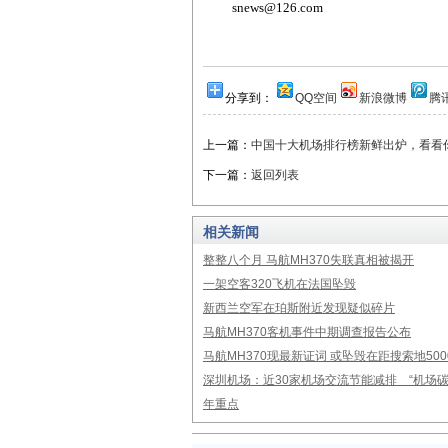
snews@126.com
分享到：
QQ空间
新浪微博
腾
上一篇：
中国十大机场排行榜新鲜出炉，看看
下一篇：
返回列表
相关新闻
整整八个月 马航MH370失联真相被揭开
一架空客320飞机在法国坠毁
新西兰空军在珀斯附近发现疑似碎片
马航MH370客机事件中期调查报告公布
马航MH370现最新证词 或坠毁在距搜索地50
深圳机场：近30家机场交流节能减排 “机场碳
年重点