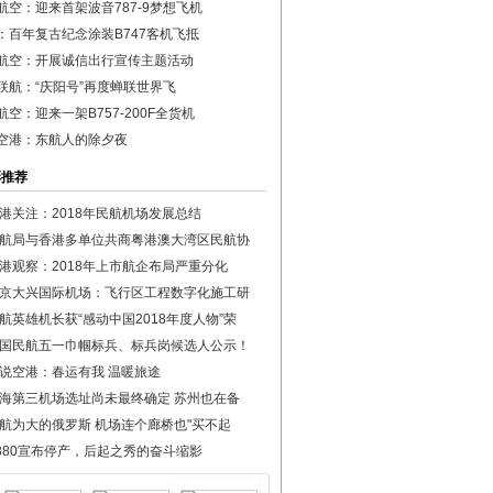
航空：迎来首架波音787-9梦想飞机
：百年复古纪念涂装B747客机飞抵
航空：开展诚信出行宣传主题活动
联航：“庆阳号”再度蝉联世界飞
航空：迎来一架B757-200F全货机
空港：东航人的除夕夜
彩推荐
港关注：2018年民航机场发展总结
航局与香港多单位共商粤港澳大湾区民航协
港观察：2018年上市航企布局严重分化
京大兴国际机场：飞行区工程数字化施工研
航英雄机长获“感动中国2018年度人物”荣
国民航五一巾帼标兵、标兵岗候选人公示！
说空港：春运有我 温暖旅途
海第三机场选址尚未最终确定 苏州也在备
航为大的俄罗斯 机场连个廊桥也"买不起
380宣布停产，后起之秀的奋斗缩影