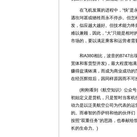
在飞机发展的进程中，“快”是永
遇坎坷甚或牺牲而永不停步。但怎样
发，似应越大越好。但技术能力终归
难以兼顾，因此，“大”只能是相
市场的，要以满足乘客和运营者需
和A380相比，波音的B747出
宽体和客货型并发)，最大程度地
赚得盆满钵满，而成为商业成功的范
在经历辉煌后，因同样原因而不可
(刚刚看到《航空知识》公众号上一
初始定义是货机，只是暂时当客机使
动力是以泛美航空公司为代表的运
的。而睿智的乔萨特和他的伙伴们
按照“双重任务”的思路，也奉献
长的生命力。)