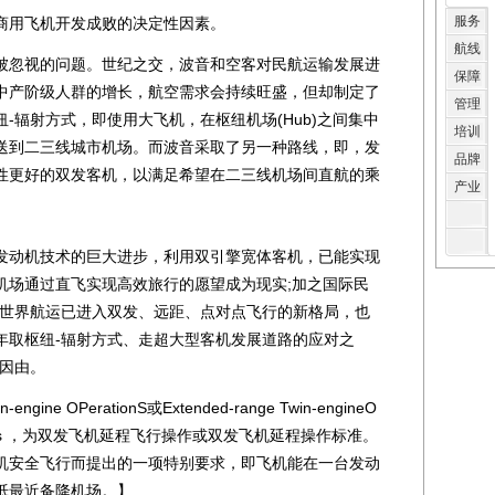
服务
用飞机开发成败的决定性因素。
航线
忽视的问题。世纪之交，波音和空客对民航运输发展进
保障
中产阶级人群的增长，航空需求会持续旺盛，但却制定了
管理
-辐射方式，即使用大飞机，在枢纽机场(Hub)之间集中
培训
送到二三线城市机场。而波音采取了另一种路线，即，发
品牌
性更好的双发客机，以满足希望在二三线机场间直航的乘
产业
动机技术的巨大进步，利用双引擎宽体客机，已能实现
机场通过直飞实现高效旅行的愿望成为现实;加之国际民
，世界航运已进入双发、远距、点对点飞行的新格局，也
年取枢纽-辐射方式、走超大型客机发展道路的应对之
要因由。
ine OPerationS或Extended-range Twin-engineO
 Standards ，为双发飞机延程飞行操作或双发飞机延程操作标准。
机安全飞行而提出的一项特别要求，即飞机能在一台发动
抵最近备降机场。】