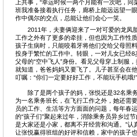
上共事，“幸运时候一两个月能有一次吧，同
班我准备接着执行任务，廊桥上能远远望一眼
作中偶尔的交点，总能让他们会心一笑。
2011年，夫妻俩迎来了一对可爱的龙凤
工作之外有了更多的牵挂，但也因为工作性
孩子生病时，只能咬着牙将他们交给父母照
投身于繁忙的工作中。转眼，一对儿女已经8
父母的“空中飞人”身份。看见父母穿上制服
就知道，爸爸妈妈又要飞了。儿子甚至会在
叮嘱：“你们一定要好好工作，不能玩手机哦!
除了是两个孩子的妈，张悦还是32名乘务员
为一名乘务班长，在飞行工作之外，她还需
员的工作、生活等方方面面的问题，每年春
的“孩子们”聚起来过年，消除乘务员异乡过节
是大家还是小家，都离不开经营和沟通。”认
让张悦赢得班组的好评和信赖，家中的孩子