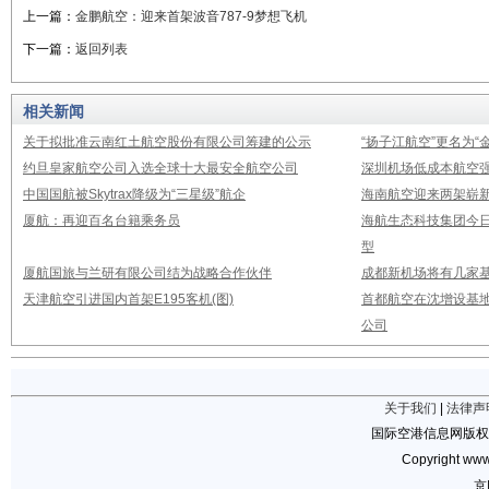
上一篇：
金鹏航空：迎来首架波音787-9梦想飞机
下一篇：
返回列表
相关新闻
关于拟批准云南红土航空股份有限公司筹建的公示
“扬子江航空”更名为“
约旦皇家航空公司入选全球十大最安全航空公司
深圳机场低成本航空强
中国国航被Skytrax降级为“三星级”航企
海南航空迎来两架崭新A3
厦航：再迎百名台籍乘务员
海航生态科技集团今日
型
厦航国旅与兰研有限公司结为战略合作伙伴
成都新机场将有几家基
天津航空引进国内首架E195客机(图)
首都航空在沈增设基地
公司
关于我们
|
法律声
国际空港信息网版权
Copyright www.
京