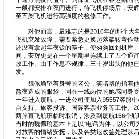
一般都安排在夜间进行，待飞机停场后，安
至五架飞机进行高强度的检修工作。
对他而言，最难忘的是2016年的那个大年
飞机突发故障，需要紧急更换起落架转弯作
还没有拿起年夜饭的筷子，便匆匆回到机库。2
间，安辉更是在一个星期里连续上了五个通
故工作。由于作息不规律，三十岁出头的他
发。
魏佩瑜望着身旁的老公，笑咯咯的指着他
熬夜造成的眼袋，同在一线岗位的她感同身
一年进入厦航，一进公司便加入95557客服
台支持、旅客投诉、国际客票业务等工作。20
两岸直飞航班临时取消，涉及到厦航156个航班
当时的魏佩瑜基本上是以“电话为伴，以公司
对旅客的情绪安抚，以及各类退改签处理以