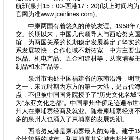
航班(泉州15：00-西港17：20)(以上时间
官网为准www.jcairlines.com)。
中柬两国有着悠久的传统友谊。1958年7
交。长期以来，中国几代领导人与西哈努克
谊，为两国关系的长期稳定发展奠定了坚实
系发展较快，合作领域不断拓宽。中方主要
织品、机电产品、五金和建材等，从柬埔寨
制品和水产品等。
泉州市地处中国福建省的东南沿海，明朝
之一，宋元时期为东方的第一大港，是古代
点，不但被中国国务院授予了“历史文化名城”
为“东亚文化之都”。中国泉州华侨足迹遍布
州人在柬埔寨经商及就业。随着柬埔寨经济
多的泉州人也涌入了柬埔寨的发展热潮。
西哈努克港是柬埔寨最大的海港。建于19
个比较新的城市，和柬埔寨其它城市相比更