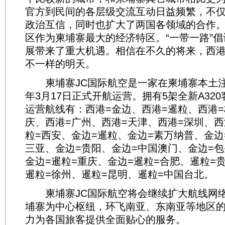
官方到民间的各层级交流互动日益频繁，不
政治互信，同时也扩大了两国各领域的合作
区作为柬埔寨最大的经济特区。“一带一路”
展带来了重大机遇。相信在不久的将来，西
不一样的明天。
柬埔寨JC国际航空是一家在柬埔寨本土注册
年3月17日正式开航运营。拥有5架全新A32
运营航线有：西港=金边、西港=暹粒、西港=
庆、西港=广州、西港=天津、西港=深圳、西
粒=西安、金边=暹粒、金边=素万纳普、金边
三亚、金边=贵阳、金边=中国澳门、金边=包
金边=暹粒=重庆、金边=暹粒=合肥、暹粒=
暹粒=徐州、暹粒=昆明、暹粒=中国台北。
柬埔寨JC国际航空将会继续扩大航线网络
埔寨为中心枢纽，环飞南亚、东南亚等地区
力为各国旅客提供全面贴心的服务。