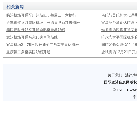
相关新闻
临汾机场开通至广州航班，每周二、六执行
马航与美航扩大代码
欣丰虎航入驻咸阳机场 开通直飞新加坡航班
宜昌至台湾直达航班
泰国新时代航空开通合肥至曼谷航线
蚌埠机场即将开通民
武汉机场开通马尔代夫直飞航线
哈尔滨太平国际机场
宜昌机场3月29日起开通至广西南宁直达航班
国航客舱保障CA451
重庆第二条至美国航线开通
盐城机场12月21日开
关于我们
|
法律声
国际空港信息网版权
Copyright www.
京