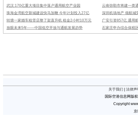
武汉:170亿重大项目集中落户通用航空产业园
云南弥勒市将建一类通
珠海金湾航空新城建设快马加鞭 今年计划投入27亿
深圳机场地产 领航城
转塘一家婚车租赁店整了架直升机 租金2小时10万元
广安引资857亿 通
放眼未来5年——中国低空开放与通航发展趋势
石家庄申办综合保税
关于我们
|
法律声
国际空港信息网版权
Copyright www.
京