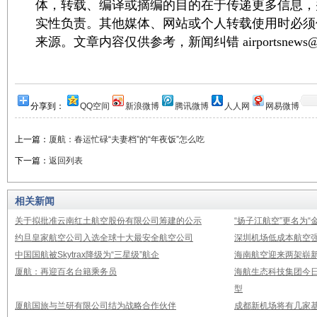
体，转载、编译或摘编的目的在于传递更多信息，
实性负责。其他媒体、网站或个人转载使用时必须
来源。文章内容仅供参考，新闻纠错 airportsnews@1
分享到：
QQ空间
新浪微博
腾讯微博
人人网
网易微博
上一篇：
厦航：春运忙碌“夫妻档”的“年夜饭”怎么吃
下一篇：
返回列表
相关新闻
关于拟批准云南红土航空股份有限公司筹建的公示
“扬子江航空”更名为“
约旦皇家航空公司入选全球十大最安全航空公司
深圳机场低成本航空强
中国国航被Skytrax降级为“三星级”航企
海南航空迎来两架崭新A3
厦航：再迎百名台籍乘务员
海航生态科技集团今日
型
厦航国旅与兰研有限公司结为战略合作伙伴
成都新机场将有几家基