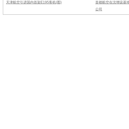
天津航空引进国内首架E195客机(图)
首都航空在沈增设基地
公司