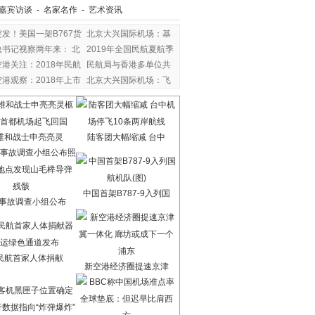
嘉宾访谈
-
名家名作
-
艺术资讯
突发！美国一架B767货
北京大兴国际机场：基
总书记视察两年来： 北
2019年全国民航夏航季
空港关注：2018年民航
民航局与香港多单位共
空港观察：2018年上市
北京大兴国际机场：飞
维和战士申亮亮灵
陆客团大幅缩减 台中
中国首架B787-9入列国
7事故调查小组公布
民航首家人体捐献
新空港经济圈提速京津