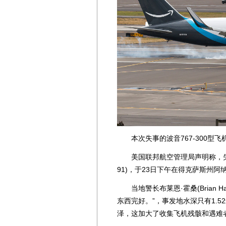
本次失事的波音767-300型飞机，注册
美国联邦航空管理局声明称，失事货机35
91)，于23日下午在得克萨斯州阿纳瓦克(
当地警长布莱恩·霍桑(Brian H
东西完好。”，事发地水深只有1.52米
泽，这加大了收集飞机残骸和遇难