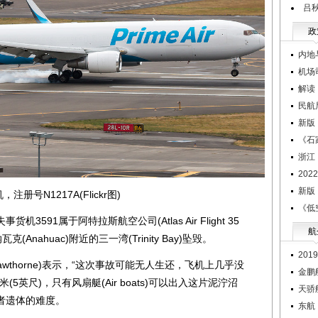
吕
政
内地
机场
解读
民航
新版
《石
浙江
20
新版
号N1217A(Flickr图)
《低
91属于阿特拉斯航空公司(Atlas Air Flight 35
航
Anahuac)附近的三一湾(Trinity Bay)坠毁。
20
awthorne)表示，“这次事故可能无人生还，飞机上几乎没
金鹏
(5英尺)，只有风扇艇(Air boats)可以出入这片泥泞沼
天骄
者遗体的难度。
东航