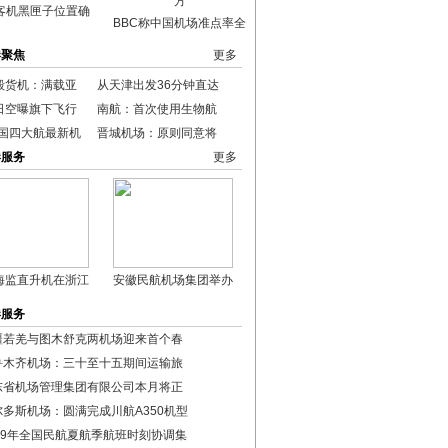
客机黑匣子位置确
BBC称中国机场准点率全
港聚焦
更多
毁货机：满载亚
从天津出发36分钟直达
日空曝旗下飞行
南航：首次使用生物航
中国四大航最新机
晋城机场：原则同意将
港服务
更多
海监直升机在浙江
安徽民航机场集团举办
港服务
疆若羌与图木舒克两机场迎来首个春
鲁木齐机场：三十至十五期间运输旅
东省机场管理集团有限公司本月将正
尔多斯机场：圆满完成川航A350机型
019年全国民航夏航季航班时刻协调集