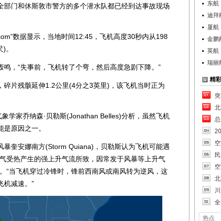
东航
部门和休斯敦市警方的多个潜水队都已经到达事故现场
迪拜
厦航
.com”数据显示，当地时间12:45，飞机高度30秒内从198
金鹏
尺)。
英航
瑞丽
，“失事前，飞机转了个弯，然后高度急剧下降。”
精
残骸延伸1.2公里(4分之3英里)，该飞机当时正为
突
北
象学家乔纳森·贝勒斯(Jonathan Belles)分析，虽然飞机
总
能是原因之一。
2
空
娜南方(Storm Quiana)，贝勒斯认为飞机可能遇
民
空气受热产生的强上升气流所致，因常发于风暴等上升气
空
雨。“当飞机穿过冷锋时，锋前西南风或南风转为逆风，这
北
飞机减速。”
川
全
热点