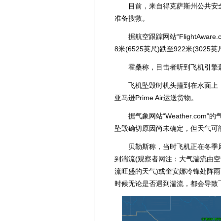
目前，来自得克萨斯州公共安全
准备搜救。
据航空跟踪网站“FlightAware
8米(6525英尺)跌至922米(3025英
霍桑称，目击者听到飞机引擎轰鸣
飞机坠毁时机头撞到在水面上，碎片
亚马逊Prime Air运送货物。
据气象网站“Weather.com”的气
坠毁确切原因尚未确定，但天气可
贝勒斯称，当时飞机正在冬季风暴奎安
到湍流(观察者网注：大气湍流由
流旺盛的天气)或奎安娜冷锋处阵
时候无论是否遇到湍流，都会导致