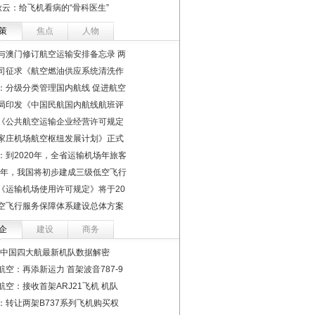
秋云：给飞机看病的“骨科医生”
策
焦点
人物
与澳门修订航空运输安排备忘录 两
司征求《航空燃油供应系统清洗作
：分级分类管理国内航线 促进航空
局印发《中国民航国内航线航班评
《公共航空运输企业经营许可规定
家庄机场航空枢纽发展计划》正式
：到2020年，全省运输机场年旅客
22年，我国将初步建成三级低空飞行
《运输机场使用许可规定》将于20
空飞行服务保障体系建设总体方案
企
建设
商务
19中国四大航最新机队数据解密
航空：再添新运力 首架波音787-9
航空：接收首架ARJ21飞机 机队
：转让两架B737系列飞机购买权