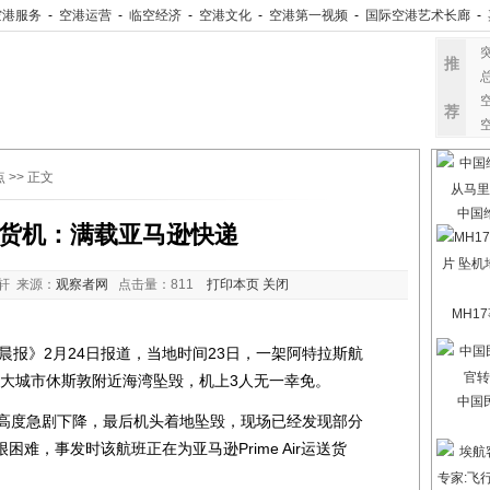
空港服务
-
空港运营
-
临空经济
-
空港文化
-
空港第一视频
-
国际空港艺术长廊
-
推
荐
点
>> 正文
中国
货机：满载亚马逊快递
轩 来源：
观察者网
点击量：
811
打印本页
关闭
MH1
》2月24日报道，当地时间23日，一架阿特拉斯航
机在得州最大城市休斯敦附近海湾坠毁，机上3人无一幸免。
中国
高度急剧下降，最后机头着地坠毁，现场已经发现部分
难，事发时该航班正在为亚马逊Prime Air运送货