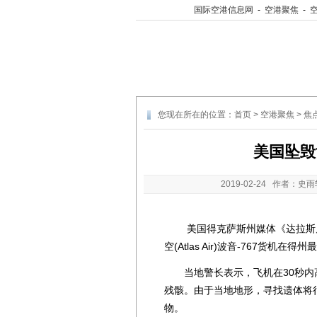
国际空港信息网
-
空港聚焦
-
您现在所在的位置：
首页
>
空港聚焦
>
焦
美国坠毁
2019-02-24
作者：史雨
美国得克萨斯州媒体《达拉斯晨报
空(Atlas Air)波音-767货
当地警长表示，飞机在30秒内
残骸。由于当地地形，寻找遗体将很困
物。