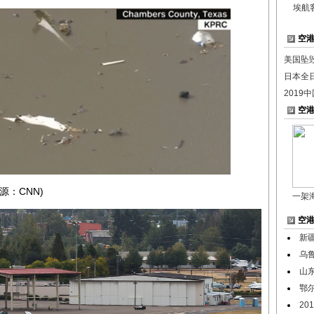
埃航
空
美国坠
日本全
2019
空
：CNN)
一架
空
新
乌
山
鄂
2