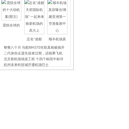
震惊全球的
定名“成都
顺丰机场真
整整八个月 马航MH370失联真相被揭开
二代身份证遗失或者过期，还能乘飞机
北京新机场场道工程 十四个标段中标详
杭州未来科技城开通机场巴士
上海虹桥、浦东机场外币兑换点位置介
昨天东航5509航班没出事，我们都应该
飞机晚点舞
国际儿童节
首都机场爱
怎么办?晚到旅客携两幼童心着急 不用
吐鲁番机场快餐店正式营业