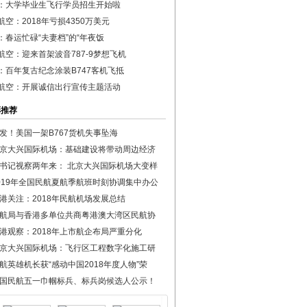
：大学毕业生飞行学员招生开始啦
航空：2018年亏损4350万美元
：春运忙碌“夫妻档”的“年夜饭
航空：迎来首架波音787-9梦想飞机
：百年复古纪念涂装B747客机飞抵
航空：开展诚信出行宣传主题活动
彩推荐
发！美国一架B767货机失事坠海
京大兴国际机场：基础建设将带动周边经济
书记视察两年来： 北京大兴国际机场大变样
019年全国民航夏航季航班时刻协调集中办公
港关注：2018年民航机场发展总结
航局与香港多单位共商粤港澳大湾区民航协
港观察：2018年上市航企布局严重分化
京大兴国际机场：飞行区工程数字化施工研
航英雄机长获“感动中国2018年度人物”荣
国民航五一巾帼标兵、标兵岗候选人公示！