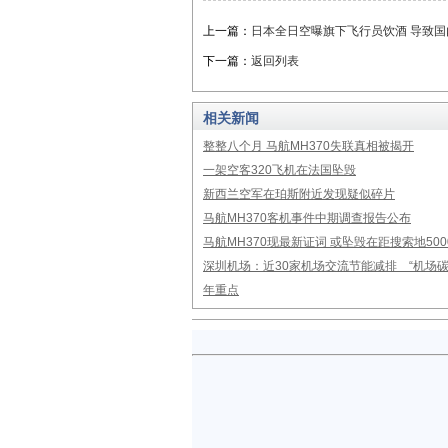
上一篇：
日本全日空曝旗下飞行员饮酒 导致
下一篇：
返回列表
相关新闻
整整八个月 马航MH370失联真相被揭开
一架空客320飞机在法国坠毁
新西兰空军在珀斯附近发现疑似碎片
马航MH370客机事件中期调查报告公布
马航MH370现最新证词 或坠毁在距搜索地50
深圳机场：近30家机场交流节能减排 “机场碳
年重点