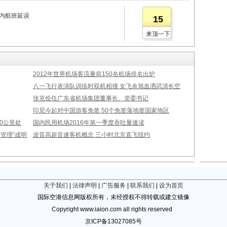
国内航班延误
15
来顶一下
2012年世界机场客流量前150名机场排名出炉
八一飞行表演队训练时双机相撞 女飞余旭血洒武清长空
张克俭任广东省机场集团董事长、党委书记
印尼今起对中国游客免签 50个免签落地签国家地区
00公里处
国内民用机场2016年第一季度吞吐量速读
管理”成明
波音高超音速客机概念 三小时北京直飞纽约
关于我们
|
法律声明
|
广告服务
|
联系我们
|
设为首页
国际空港信息网版权所有，未经授权不得转载或建立镜像
Copyright www.iaion.com all rights reserved
京ICP备13027085号