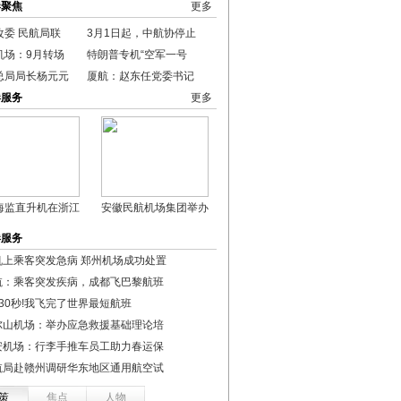
港聚焦
更多
改委 民航局联
3月1日起，中航协停止
机场：9月转场
特朗普专机“空军一号
总局局长杨元元
厦航：赵东任党委书记
港服务
更多
海监直升机在浙江
安徽民航机场集团举办
港服务
机上乘客突发急病 郑州机场成功处置
航：乘客突发疾病，成都飞巴黎航班
30秒!我飞完了世界最短航班
尔山机场：举办应急救援基础理论培
安机场：行李手推车员工助力春运保
航局赴赣州调研华东地区通用航空试
策
焦点
人物