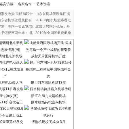
嘉宾访谈
-
名家名作
-
艺术资讯
国家发改委 民航局联合
山东省机场管理集团揭
山东省机场管理集团有
2018内地机场旅客吞吐
突发！美国一架B767货
北京大兴国际机场：基
总书记视察两年来： 北
2019年全国民航夏航季
调研北京新机场
成都天府国际机场开建
批纯电动载人飞
银川河东国际机场T3航
场T1扩容改造工
丽水机场待批嘉兴机场
30天津完成及交
博鳌机场校飞成功 3月