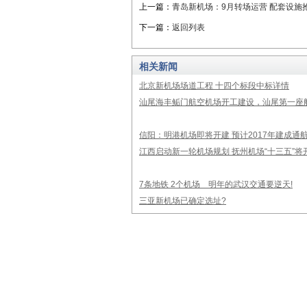
上一篇：
青岛新机场：9月转场运营 配套设施
下一篇：
返回列表
相关新闻
北京新机场场道工程 十四个标段中标详情
汕尾海丰鲘门航空机场开工建设，汕尾第一座航
信阳：明港机场即将开建 预计2017年建成通
江西启动新一轮机场规划 抚州机场“十三五”将
7条地铁 2个机场 明年的武汉交通要逆天!
三亚新机场已确定选址?