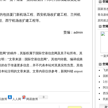
空
国家发
的包括厦门新机场工程、西安机场改扩建工程、兰州机
青岛新
程、西宁机场改扩建工程等。
原民航
空
责编：admin
网”的稿件，其版权属于国际空港信息网及其子站所有。其
一架
明：“文章来源：国际空港信息网”。其他均转载、编译或摘
空
目的在于传递更多信息，并不代表本站对其真实性负责。其他
飞
站注明的文章来源。文章内容仅供参考，新闻纠错 airport
国
1分
阿
西
0
讯微博
人人网
网易微博
民
政