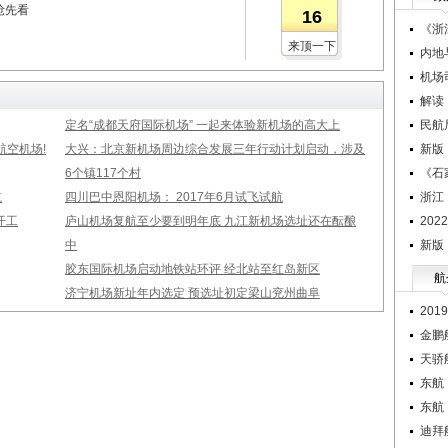
抢先看
16
《浙
来顶一下
内地
机场
解读
定名“成都天府国际机场” 一起来体验新机场的高大上
民航
空机场!
大兴：北京新机场周边综合发展三年行动计划启动，涉及
新版
6个镇117个村
《石
航
四川巴中恩阳机场： 2017年6月试飞试航
浙江
开工
庐山机场复航至少要到明年底 九江新机场选址还在酝酿
20
中
新版
胶东国际机场启动地铁站环评 经北站至红岛新区
航
济宁机场新址年内选定 预选址初定梁山兖州曲阜
20
金鹏
天骄
东航
东航
迪拜