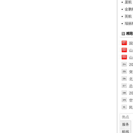
厦航
金鹏
英航
瑞丽
精
国
山
山
2
突
北
总
2
空
民
热点
服务
航线