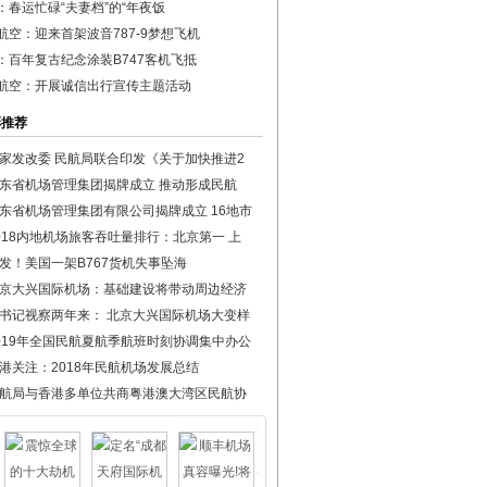
：春运忙碌“夫妻档”的“年夜饭
航空：迎来首架波音787-9梦想飞机
：百年复古纪念涂装B747客机飞抵
航空：开展诚信出行宣传主题活动
彩推荐
家发改委 民航局联合印发《关于加快推进2
东省机场管理集团揭牌成立 推动形成民航
东省机场管理集团有限公司揭牌成立 16地市
018内地机场旅客吞吐量排行：北京第一 上
发！美国一架B767货机失事坠海
京大兴国际机场：基础建设将带动周边经济
书记视察两年来： 北京大兴国际机场大变样
019年全国民航夏航季航班时刻协调集中办公
港关注：2018年民航机场发展总结
航局与香港多单位共商粤港澳大湾区民航协