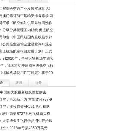
江省综合交通产业发展实施意见》
与澳门修订航空运输安排备忘录 两
司征求《航空燃油供应系统清洗作
：分级分类管理国内航线 促进航空
局印发《中国民航国内航线航班评
《公共航空运输企业经营许可规定
家庄机场航空枢纽发展计划》正式
：到2020年，全省运输机场年旅客
22年，我国将初步建成三级低空飞行
《运输机场使用许可规定》将于20
企
建设
商务
19中国四大航最新机队数据解密
航空：再添新运力 首架波音787-9
航空：接收首架ARJ21飞机 机队
：转让两架B737系列飞机购买权
：大学毕业生飞行学员招生开始啦
航空：2018年亏损4350万美元