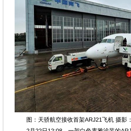
图：天骄航空接收首架ARJ21飞机 摄影
2月22日12:08，一架白色素雅涂装的AR