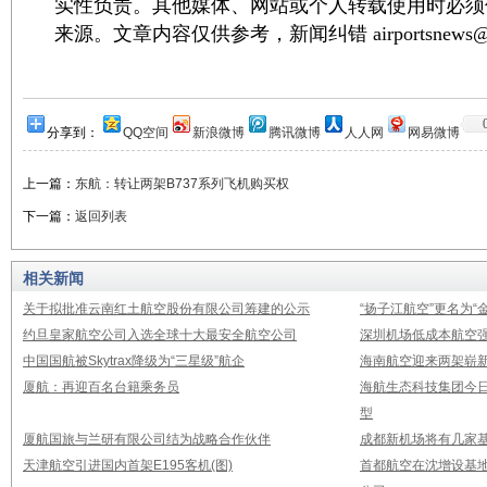
实性负责。其他媒体、网站或个人转载使用时必须
来源。文章内容仅供参考，新闻纠错 airportsnews@1
分享到：
QQ空间
新浪微博
腾讯微博
人人网
网易微博
上一篇：
东航：转让两架B737系列飞机购买权
下一篇：
返回列表
相关新闻
关于拟批准云南红土航空股份有限公司筹建的公示
“扬子江航空”更名为“
约旦皇家航空公司入选全球十大最安全航空公司
深圳机场低成本航空强
中国国航被Skytrax降级为“三星级”航企
海南航空迎来两架崭新A3
厦航：再迎百名台籍乘务员
海航生态科技集团今日
型
厦航国旅与兰研有限公司结为战略合作伙伴
成都新机场将有几家基
天津航空引进国内首架E195客机(图)
首都航空在沈增设基地