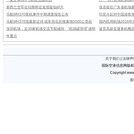
一架空客320飞机在法国坠毁
八一飞行表演队训练时
新西兰空军在珀斯附近发现疑似碎片
张克俭任广东省机场
马航MH370客机事件中期调查报告公布
印尼今起对中国游客免
马航MH370现最新证词 或坠毁在距搜索地5000公里处
国内民用机场2016
深圳机场：近30家机场交流节能减排 “机场碳管理”成明
波音高超音速客机概念
年重点
关于我们
|
法律声
国际空港信息网版权
Copyright www.
京