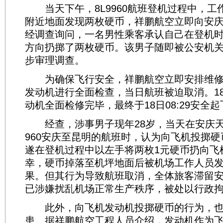
当天下午，8L9960航班登机过程中，工
附近地面发现两枚硬币，祥鹏航空立即向安
经调查询问，一名男性乘客承认自己在登机
方向扔掷了两枚硬币。该男子随即被公安机
步审理调查。
为确保飞行安全，祥鹏航空立即安排维修
发动机进行全面检查，当日航班被迫取消。18日
动机全面检修完毕，最终于18日08:29安全起
经查，涉事男子现年28岁，当天在安庆天柱
960安庆至昆明的航班时，认为向飞机投掷
遂在登机过程中以左手将两枚1元硬币扔向飞
幸，硬币掉落至机坪地面后被机场工作人员
果。但其行为导致航班取消，全体旅客滞留安
已涉嫌扰乱机场正常生产秩序，被处以行政拘
此外，向飞机发动机投掷硬币的行为，也
患。据祥鹏航空工程人员介绍，发动机作为