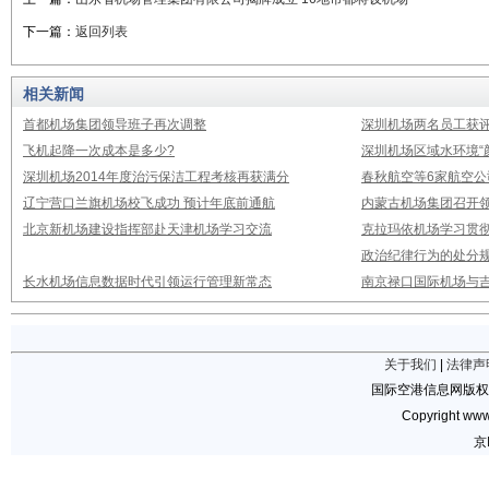
下一篇：
返回列表
相关新闻
首都机场集团领导班子再次调整
深圳机场两名员工获评
飞机起降一次成本是多少?
深圳机场区域水环境“
深圳机场2014年度治污保洁工程考核再获满分
春秋航空等6家航空公
辽宁营口兰旗机场校飞成功 预计年底前通航
内蒙古机场集团召开
北京新机场建设指挥部赴天津机场学习交流
克拉玛依机场学习贯
政治纪律行为的处分
长水机场信息数据时代引领运行管理新常态
南京禄口国际机场与
关于我们
|
法律声
国际空港信息网版权
Copyright www.
京