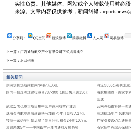
实性负责。其他媒体、网站或个人转载使用时必须
来源。文章内容仅供参考，新闻纠错 airportsnews@1
分享到：
QQ空间
新浪微博
腾讯微博
人人网
网易微博
上一篇：
广西通航航空产业有限公司正式揭牌成立
下一篇：
返回列表
相关新闻
到深圳机场航站楼内“体验”无人机
湾流G550公务机北
国内一报废淘汰退役波音737-300飞机出售只需150万
海航集团旗下首家专
落成
武汉:170亿重大项目集中落户通用航空产业园
云南弥勒市将建一类通
珠海金湾航空新城建设快马加鞭 今年计划投入27亿
深圳机场地产 领航城
转塘一家婚车租赁店整了架直升机 租金2小时10万元
广安引资857亿 通
放眼未来5年——中国低空开放与通航发展趋势
石家庄申办综合保税