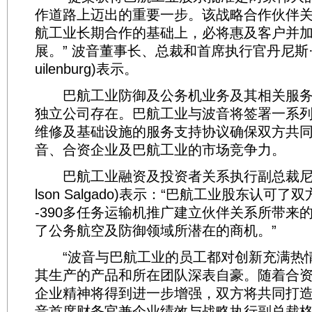
作道路上迈出的重要一步。该战略合作伙伴
航工业长期合作的基础上，必将惠及客户并
展。” 波音董事长、总裁和首席执行官丹尼斯·穆伦
uilenburg)表示。
巴航工业防御及公务机业务及其相关服务
独立公司存在。巴航工业与波音将签署一系
维修及基础设施的服务支持协议确保双方共
音、合资企业及巴航工业的市场竞争力。
巴航工业融资及投资者关系执行副总裁尼尔
lson Salgado)表示：“巴航工业股东认可
-390多任务运输机推广建立伙伴关系所带来
了公务航空及防御领域所潜在的商机。”
“波音与巴航工业的员工都对创新充满热
其生产的产品和所在团队深表自豪。随着合
企业精神将得到进一步增强，双方将共同打造
音首席财务官兼企业绩效与战略执行副总裁格雷格