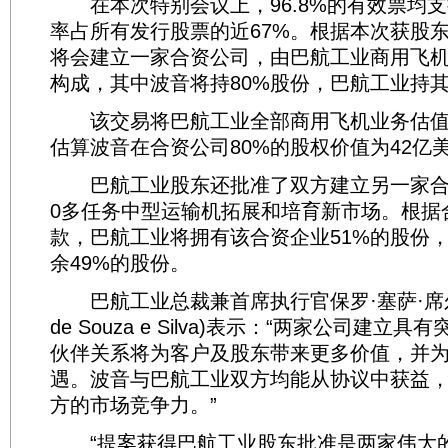
在本次特别会议上，96.8%的有效票均支
率占所有发行股票的近67%。根据本次获股
将会建立一家合资公司，由巴航工业商用飞
构成，其中波音将持80%股份，巴航工业持其
该交易将巴航工业全部商用飞机业务估值为
估算波音在合资公司80%的股权价值为42亿
巴航工业股东还批准了双方建立另一家合资企
0多任务中型运输机拓展和培育新市场。根据
款，巴航工业将拥有该合资企业51%的股份
余49%的股份。
巴航工业总裁兼首席执行官保罗·塞萨·席尔瓦(P
de Souza e Silva)表示：“两家公司建立
伙伴关系将为客户及股东带来更多价值，并
遇。波音与巴航工业双方均能从协议中获益
方的市场竞争力。”
“提案获得巴航工业股东批准是两家伟大