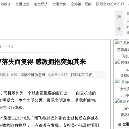
空港服务
-
空港运营
-
临空经济
-
空港文化
-
空港第一视频
-
国际空港艺术长廊
-
推
荐
务
>> 正文
飞机
掉落失而复得 感激拥抱突如其来
沈嘉梓 来源：
国际空港信息网
点击量：
847
打印本页
关闭
首都
而机场作为一个城市最重要的窗口之一，白云机场的
天河
文明观念、争当文明公民、展示文明形象，尽我所能为广
畅的出行体验。
青岛
乘坐CZ3348从广州飞往武汉的张女士过检后在穿戴衣
空
在收拾随身物品，一点都没有发现，安检员小张及时看到