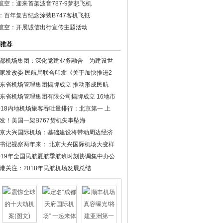
航空：迎来首架波音787-9梦想飞机
：百年复古纪念涂装B747客机飞抵
航空：开展诚信出行宣传主题活动
彩推荐
都机场集团：深化党建业务融合 为建设世
家发改委 民航局联合印发《关于加快推进2
东省机场管理集团揭牌成立 推动形成民航
东省机场管理集团有限公司揭牌成立 16地市
018内地机场旅客吞吐量排行：北京第一 上
发！美国一架B767货机失事坠海
京大兴国际机场：基础建设将带动周边经济
书记视察两年来： 北京大兴国际机场大变样
019年全国民航夏航季航班时刻协调集中办公
港关注：2018年民航机场发展总结