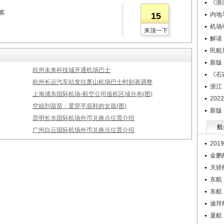
《浙
客
15
内地
机场
来顶一下
解读
民航
新版
杭州未来科技城开通机场巴士
《石
杭州长运汽车站发往萧山机场巴士时刻表调整
浙江
上海浦东国际机场-航空公司值机区域分布(图)
20
空姐刘苗苗：爱穿平底鞋的女孩(图)
新版
昆明长水国际机场外币兑换点位置介绍
航
广州白云国际机场外币兑换点位置介绍
20
金鹏
天骄
东航
东航
迪拜
厦航