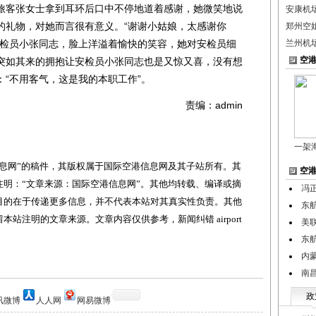
旅客张女士拿到耳环后口中不停地道着感谢，她微笑地说
安康机
的礼物，对她而言很有意义。“谢谢小姑娘，太感谢你
郑州空
安检员小张同志，脸上洋溢着愉快的笑容，她对安检员细
兰州机
空
突如其来的拥抱让安检员小张同志也是又惊又喜，没有想
“不用客气，这是我的本职工作”。
责编：admin
一架
网”的稿件，其版权属于国际空港信息网及其子站所有。其
空
明：“文章来源：国际空港信息网”。其他均转载、编译或摘
冯
目的在于传递更多信息，并不代表本站对其真实性负责。其他
东
站注明的文章来源。文章内容仅供参考，新闻纠错 airport
美联
东
内
南
政
讯微博
人人网
网易微博