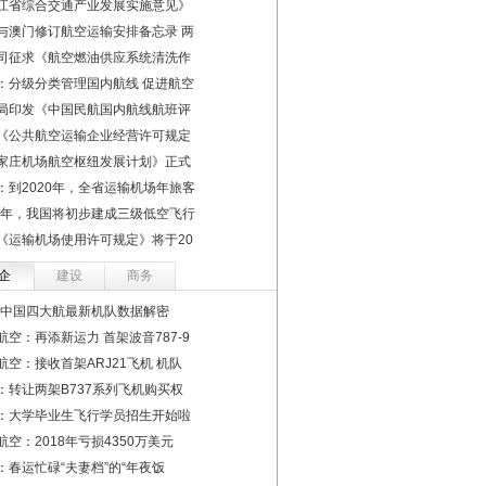
江省综合交通产业发展实施意见》
与澳门修订航空运输安排备忘录 两
司征求《航空燃油供应系统清洗作
：分级分类管理国内航线 促进航空
局印发《中国民航国内航线航班评
《公共航空运输企业经营许可规定
家庄机场航空枢纽发展计划》正式
：到2020年，全省运输机场年旅客
22年，我国将初步建成三级低空飞行
《运输机场使用许可规定》将于20
企
建设
商务
19中国四大航最新机队数据解密
航空：再添新运力 首架波音787-9
航空：接收首架ARJ21飞机 机队
：转让两架B737系列飞机购买权
：大学毕业生飞行学员招生开始啦
航空：2018年亏损4350万美元
：春运忙碌“夫妻档”的“年夜饭