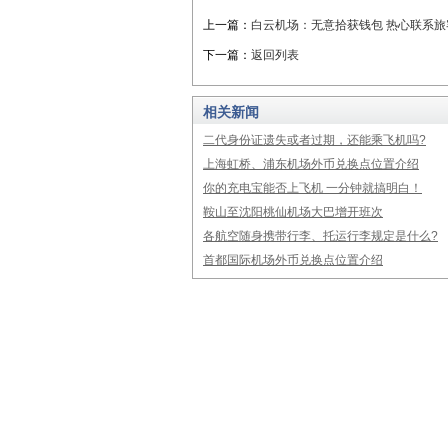
上一篇：
白云机场：无意拾获钱包 热心联系旅
下一篇：
返回列表
相关新闻
二代身份证遗失或者过期，还能乘飞机吗?
上海虹桥、浦东机场外币兑换点位置介绍
你的充电宝能否上飞机 一分钟就搞明白！
鞍山至沈阳桃仙机场大巴增开班次
各航空随身携带行李、托运行李规定是什么?
首都国际机场外币兑换点位置介绍