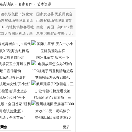
嘉宾访谈
-
名家名作
-
艺术资讯
首都机场集团：深化党
国家发改委 民航局联合
山东省机场管理集团揭
山东省机场管理集团有
2018内地机场旅客吞吐
突发！美国一架B767货
北京大兴国际机场：基
总书记视察两年来： 北
晚点舞者自high
国际儿童节 庆六一小
机场爱卫办开展世
电脑故障怎么办?纽约J
机场为女性“开小
航班延误了?别着急，三
机场：全国首家 “
温州机场回应摆渡车30
港聚焦
更多