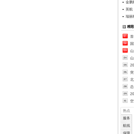
金鹏
英航
瑞丽
精
首
国
山
山
2
突
北
总
2
空
热点
服务
航线
保障