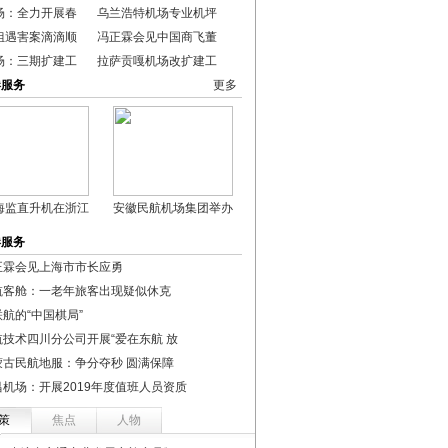
场：全力开展春
乌兰浩特机场专业机坪
姐遇害案滴滴顺
冯正霖会见中国商飞董
场：三期扩建工
拉萨贡嘎机场改扩建工
港服务
更多
海监直升机在浙江
安徽民航机场集团举办
港服务
正霖会见上海市市长应勇
航客舱：一老年旅客出现疑似休克
航的“中国棋局”
航技术四川分公司开展“爱在东航 放
蒙古民航地服：争分夺秒 圆满保障
昌机场：开展2019年度值班人员资质
策
焦点
人物