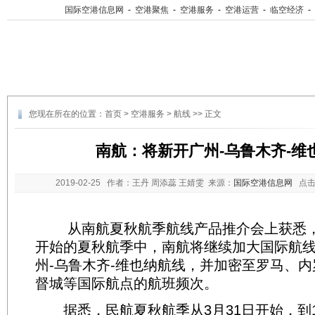
国际空港信息网
-
空港聚焦
-
空港服务
-
空港运营
-
临空经济
-
您现在所在的位置：
首页
>
空港服务
>
航线
>> 正文
南航：将新开广州-乌鲁木齐-维
2019-02-25
作者：王丹 周添蕊 王婧雯 来源：
国际空港信息网
点击
从南航夏秋航季航线产品推介会上获悉，在
开始的夏秋航季中，南航将继续加大国际航
州-乌鲁木齐-维也纳航线，并加密至罗马、
督城等国际航点的航班频次。
据悉，民航夏秋航季从3月31日开始，到1