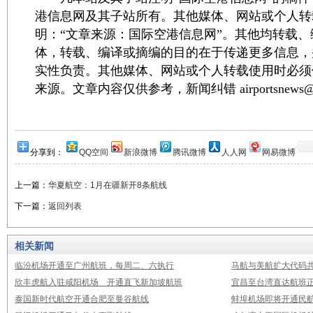
港信息网及其子站所有。其他媒体、网站或个人转
明：“文章来源：国际空港信息网”。其他均转载
体，转载、编译或摘编的目的在于传递更多信息，
实性负责。其他媒体、网站或个人转载使用时必须
来源。文章内容仅供参考，新闻纠错 airportsnews@1
分享到：
QQ空间
新浪微博
腾讯微博
人人网
网易微博
上一篇：
华夏航空：1月在疆新开8条航线
下一篇：
返回列表
相关新闻
临汾机场开通至广州航班，每周二、六执行
马航与美航扩大代码
欣丰虎航入驻咸阳机场 开通直飞新加坡航班
宜昌至台湾直达航班
泰国新时代航空开通合肥至曼谷航线
蚌埠机场即将开通民