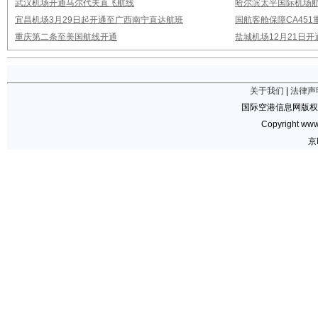
武汉机场开通马尔代夫直飞航线
哈尔滨太平国际机场
宜昌机场3月29日起开通至广西南宁直达航班
国航客舱保障CA451
重庆第二条至美国航线开通
盐城机场12月21日开
关于我们
|
法律声
国际空港信息网版权
Copyright www.
京