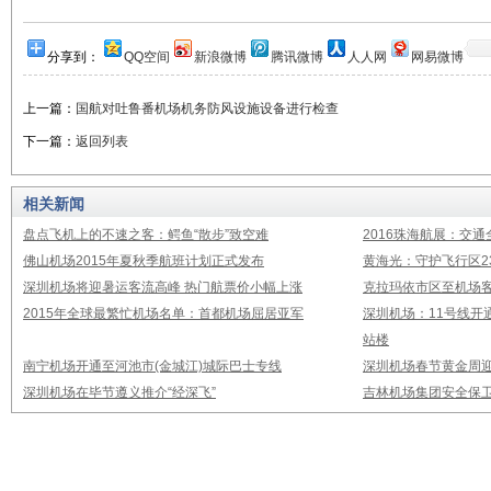
分享到：
QQ空间
新浪微博
腾讯微博
人人网
网易微博
上一篇：
国航对吐鲁番机场机务防风设施设备进行检查
下一篇：
返回列表
相关新闻
盘点飞机上的不速之客：鳄鱼“散步”致空难
2016珠海航展：交通
佛山机场2015年夏秋季航班计划正式发布
黄海光：守护飞行区23
深圳机场将迎暑运客流高峰 热门航票价小幅上涨
克拉玛依市区至机场
2015年全球最繁忙机场名单：首都机场屈居亚军
深圳机场：11号线开
站楼
南宁机场开通至河池市(金城江)城际巴士专线
深圳机场春节黄金周迎
深圳机场在毕节遵义推介“经深飞”
吉林机场集团安全保卫