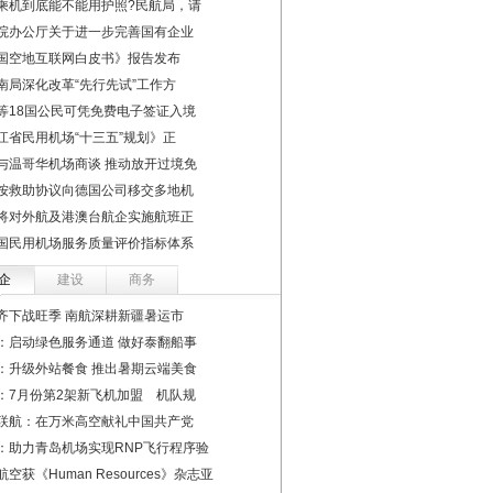
乘机到底能不能用护照?民航局，请
院办公厅关于进一步完善国有企业
国空地互联网白皮书》报告发布
南局深化改革“先行先试”工作方
等18国公民可凭免费电子签证入境
江省民用机场“十三五”规划》正
与温哥华机场商谈 推动放开过境免
按救助协议向德国公司移交多地机
将对外航及港澳台航企实施航班正
国民用机场服务质量评价指标体系
企
建设
商务
齐下战旺季 南航深耕新疆暑运市
：启动绿色服务通道 做好泰翻船事
：升级外站餐食 推出暑期云端美食
：7月份第2架新飞机加盟 机队规
联航：在万米高空献礼中国共产党
：助力青岛机场实现RNP飞行程序验
空获《Human Resources》杂志亚