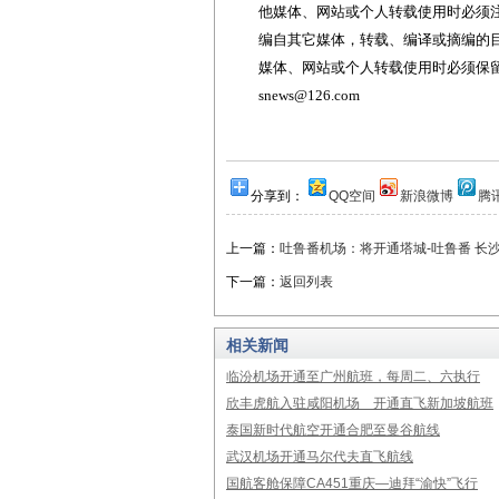
他媒体、网站或个人转载使用时必须注
编自其它媒体，转载、编译或摘编的
媒体、网站或个人转载使用时必须保留本
snews@126.com
分享到：
QQ空间
新浪微博
腾
上一篇：
吐鲁番机场：将开通塔城-吐鲁番 长沙
下一篇：
返回列表
相关新闻
临汾机场开通至广州航班，每周二、六执行
欣丰虎航入驻咸阳机场 开通直飞新加坡航班
泰国新时代航空开通合肥至曼谷航线
武汉机场开通马尔代夫直飞航线
国航客舱保障CA451重庆—迪拜“渝快”飞行