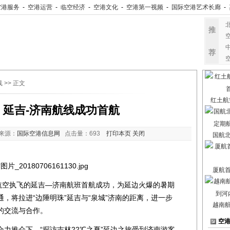
空港服务
-
空港运营
-
临空经济
-
空港文化
-
空港第一视频
-
国际空港艺术长廊
-
推
荐
线
>> 正文
红土航
：延吉-济南航线成功首航
来源：
国际空港信息网
点击量：
693
打印本页
关闭
国航
厦航
航空执飞的延吉—济南航班首航成功，为延边火爆的暑期
，将拉进“边陲明珠”延吉与“泉城”济南的距离，进一步
越南
的交流与合作。
空
推介下，“探访吉林22℃之夏”延边之旅受到济南游客