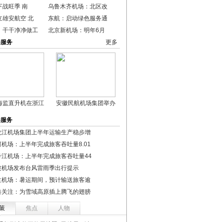
下战旺季 南
乌鲁木齐机场：北区改
立雄安航空 北
东航：启动绿色服务通
：干干净净做工
北京新机场：明年6月
港服务
更多
海监直升机在浙江
安徽民航机场集团举办
港服务
龙江机场集团上半年运输生产稳步增
河机场：上半年完成旅客吞吐量8.01
丹江机场：上半年完成旅客吞吐量44
波机场发布台风雷雨季出行提示
兰机场：暑运期间，预计输送旅客逾
港关注：为雪域高原插上腾飞的翅膀
策
焦点
人物