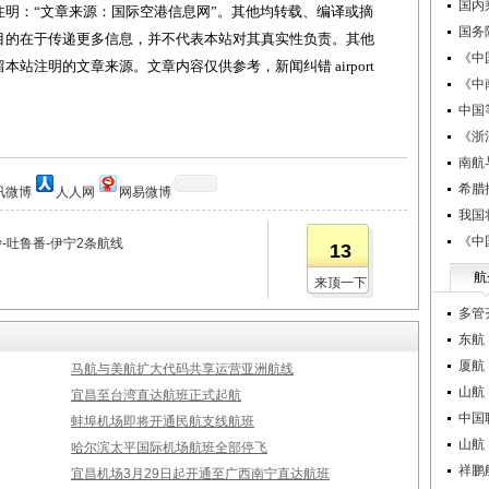
国内
明：“文章来源：国际空港信息网”。其他均转载、编译或摘
国务
目的在于传递更多信息，并不代表本站对其真实性负责。其他
《中
站注明的文章来源。文章内容仅供参考，新闻纠错 airport
《中
中国
《浙
南航
希腊
讯微博
人人网
网易微博
我国
《中
-吐鲁番-伊宁2条航线
13
航
来顶一下
多管
东航
厦航
马航与美航扩大代码共享运营亚洲航线
山航
宜昌至台湾直达航班正式起航
中国
蚌埠机场即将开通民航支线航班
山航
哈尔滨太平国际机场航班全部停飞
祥鹏航
宜昌机场3月29日起开通至广西南宁直达航班