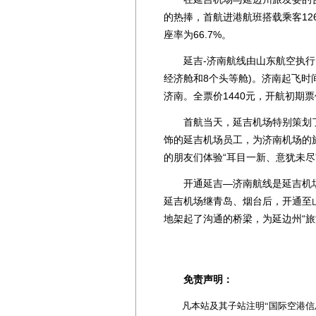
的热捧，首航进港航班搭载乘客126
座率为66.7%。
延吉-济南航线由山东航空执行，每天
经济舱和8个头等舱)。济南起飞时间20:
济南。全票价1440元，开航初期票
首航当天，延吉机场特别策划了“
饰的延吉机场员工，为济南机场的
的朋友们体验“耳目一新、意犹未尽
开通延吉—济南航线是延吉机场实
延吉机场继青岛、烟台后，开通至
地架起了沟通的桥梁，为延边州“旅
免责声明：
凡本站及其子站注明“国际空港信息