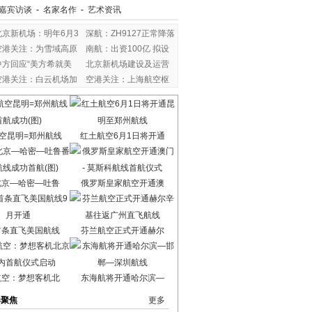
嘉宾访谈
-
名家名作
-
艺术资讯
北京新机场：明年6月3
深航：ZH9127正常降落
空港关注：为雪域高原
南航：出资100亿 拟设
中方回应“美方希就美
北京新机场建设及运营
空港关注：白云机场加
空港关注：上海航空枢
空昆明=郑州航线
红土航空6月1日将开通
北京—哈密—吐鲁
俄罗斯皇家航空开通澳
首条直飞美国航线
芬兰航空正式开通赫尔
航空：梦想客机北
东海航将开通哈尔滨—
港聚焦
更多