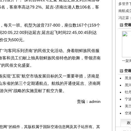
多管齐
名，客座率高达79.2%。延吉-济南出港人数106名，客
南航成
冯正霖
一班。机型为波音737-800，座位数167个(159个
空
05,22:00到达延吉;延吉起飞时间22:45,00:45到达
价仅为500元。
与客同乐到济南”的民俗文化活动。身着朝鲜族民俗服
旅客和员工们献上独具朝鲜族民俗特色的歌舞，带领济南
一架
”的民俗文化盛宴。
空
现“五双”航空市场发展目标的又一重要举措，济南是
黑
山东省的第三个定期通航点。航线的开通使延吉、济南两
黑
游兴州”战略的实施贡献了航空力量。
牡
宁
责编：admin
美
空
政
网”的稿件，其版权属于国际空港信息网及其子站所有。其