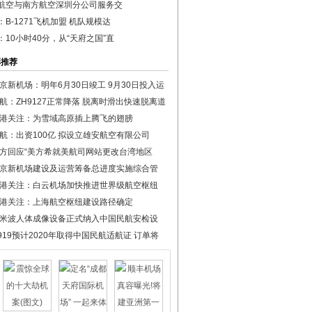
航空与南方航空深圳分公司服务交
：B-1271飞机加盟 机队规模达
：10小时40分，从“天府之国”直
彩推荐
京新机场：明年6月30日竣工 9月30日投入运
航：ZH9127正常降落 脱离时滑出快速脱离道
港关注：为雪域高原插上腾飞的翅膀
航：出资100亿 拟设立雄安航空有限公司
方回应“美方希就美航司网站更改台湾地区
京新机场建设及运营筹备总进度实施综合管
港关注：白云机场加快推进世界级航空枢纽
港关注：上海航空枢纽建设路径确定
米波人体成像设备正式纳入中国民航安检设
919预计2020年取得中国民航适航证 订单将