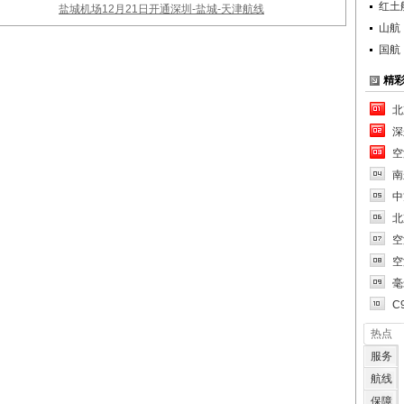
红土
盐城机场12月21日开通深圳-盐城-天津航线
山航
国航
精
北
深
空
南
中
北
空
空
毫
C
热点
服务
航线
保障