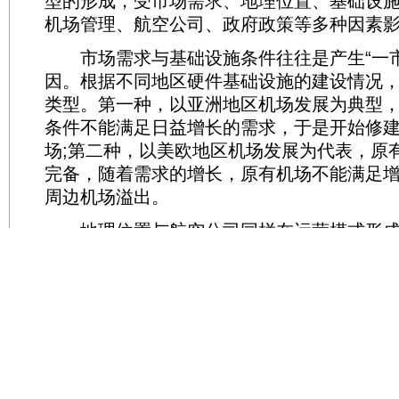
型的形成，受市场需求、地理位置、基础设
机场管理、航空公司、政府政策等多种因素
市场需求与基础设施条件往往是产生“一市
因。根据不同地区硬件基础设施的建设情况
类型。第一种，以亚洲地区机场发展为典型
条件不能满足日益增长的需求，于是开始修
场;第二种，以美欧地区机场发展为代表，原
完备，随着需求的增长，原有机场不能满足
周边机场溢出。
地理位置与航空公司同样在运营模式形成
机场所在地理区位，直接影响机场的腹地覆
东京的成田机场与羽田机场仅相距60余公里
心50公里左右，并且东京轨道交通十分发达
的区域人口、经济活力仍有一定差距。起初
为成田国际、羽田国内，但经过实践，市场
不认可，于是机场管理当局改变运营策略，羽
际旅客运输量不断提升，且洲际航线数量不