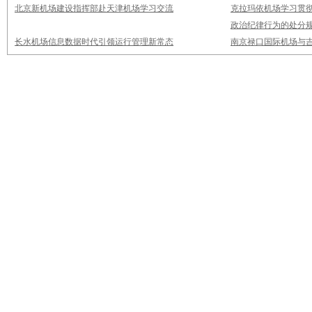
北京新机场建设指挥部赴天津机场学习交流
克拉玛依机场学习贯
政治纪律行为的处分
长水机场信息数据时代引领运行管理新常态
南京禄口国际机场与