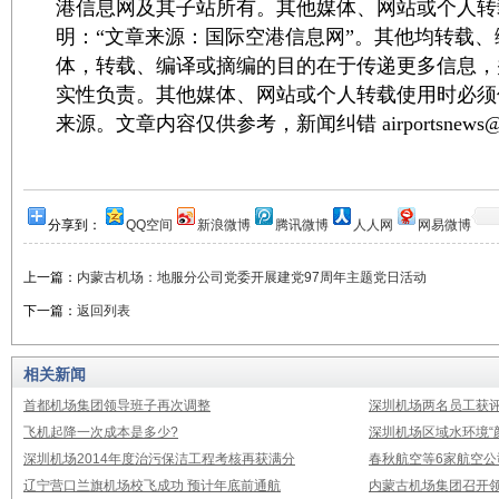
港信息网及其子站所有。其他媒体、网站或个人转
明：“文章来源：国际空港信息网”。其他均转载
体，转载、编译或摘编的目的在于传递更多信息，
实性负责。其他媒体、网站或个人转载使用时必须
来源。文章内容仅供参考，新闻纠错 airportsnews@1
分享到：
QQ空间
新浪微博
腾讯微博
人人网
网易微博
上一篇：
内蒙古机场：地服分公司党委开展建党97周年主题党日活动
下一篇：
返回列表
相关新闻
首都机场集团领导班子再次调整
深圳机场两名员工获评
飞机起降一次成本是多少?
深圳机场区域水环境“
深圳机场2014年度治污保洁工程考核再获满分
春秋航空等6家航空公
辽宁营口兰旗机场校飞成功 预计年底前通航
内蒙古机场集团召开