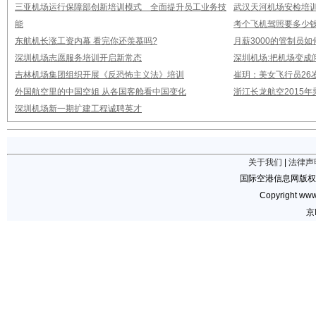
三亚机场运行保障部创新培训模式 全面提升员工业务技
武汉天河机场安检培
能
考个飞机驾照要多少钱
东航机长涨工资内幕 看完你还羡慕吗?
月薪3000的管制员如
深圳机场志愿服务培训开启新常态
深圳机场:把机场变成
吉林机场集团组织开展《反恐怖主义法》培训
崔玥：美女飞行员26
外国航空里的中国空姐 从各国客舱看中国变化
浙江长龙航空2015
深圳机场新一期扩建工程诚聘英才
关于我们
|
法律声
国际空港信息网版权
Copyright www.
京