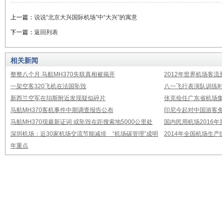
上一篇：
说说“北京大兴国际机场”中“大兴”的寓意
下一篇：
返回列表
相关新闻
整整八个月 马航MH370失联真相被揭开
2012年世界机场客流
一架空客320飞机在法国坠毁
八一飞行表演队训练时
新西兰空军在珀斯附近发现疑似碎片
张克俭任广东省机场
马航MH370客机事件中期调查报告公布
印尼今起对中国游客免
马航MH370现最新证词 或坠毁在距搜索地5000公里处
国内民用机场2016
深圳机场：近30家机场交流节能减排 “机场碳管理”成明
2014年全国机场生
年重点