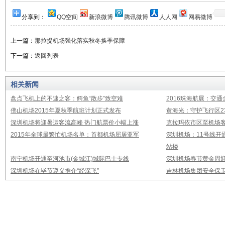
分享到：
QQ空间
新浪微博
腾讯微博
人人网
网易微博
上一篇：
那拉提机场强化落实秋冬换季保障
下一篇：
返回列表
相关新闻
盘点飞机上的不速之客：鳄鱼“散步”致空难
2016珠海航展：交通
佛山机场2015年夏秋季航班计划正式发布
黄海光：守护飞行区23
深圳机场将迎暑运客流高峰 热门航票价小幅上涨
克拉玛依市区至机场
2015年全球最繁忙机场名单：首都机场屈居亚军
深圳机场：11号线开
站楼
南宁机场开通至河池市(金城江)城际巴士专线
深圳机场春节黄金周迎
深圳机场在毕节遵义推介“经深飞”
吉林机场集团安全保卫