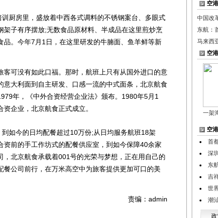
空
训厨房里，盛放着中西各式调料的不锈钢案台、多眼式
中国改
钢架子有序摆放;无数食品原材料、半成品在这里煎炒烹
东航：首
食品。今年7月1日，在这里研发的牛腩面、鱼羊鲜等新
马来西
空
客可没有如此口福。那时，航班上只有从国外进口的意
的意大利面到自主研发、口感一流的中式面条，北京航食
79年，《中外合资经营企业法》颁布。1980年5月1
合资企业，北京航食正式成立。
一架
空
如今的日均配餐超过10万份;从日均服务航班18架
首
从合资前的手工作坊式的配餐供应室，到如今保障40余家
深
司，北京航食承载着001号的光荣与梦想，正在用自己的
东
配餐公司前行，在万米高空中为旅客提供更加可口的美
吉
世
责编：admin
潮
政