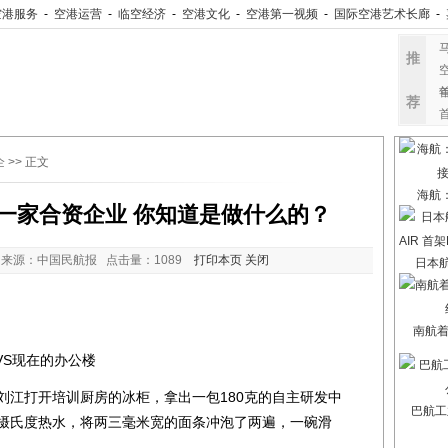
空港服务
-
空港运营
-
临空经济
-
空港文化
-
空港第一视频
-
国际空港艺术长廊
-
推
荐
企
>> 正文
海航
一家合资企业 你知道是做什么的？
来源：中国民航报 点击量：
1089
打印本页
关闭
日本航
南航
S现在的办公楼
江打开培训厨房的冰柜，拿出一包180克的自主研发中
巴航工
0摄氏度热水，将两三毫米宽的面条冲泡了两遍，一碗滑