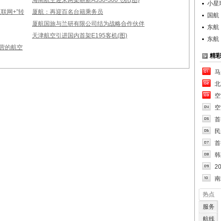
海南航空迎来两架崭新A330-300飞机(图)
小星
联网+”转
厦航：再迎百名台籍乘务员
国航
厦航国旅与兰研有限公司结为战略合作伙伴
东航
天津航空引进国内首架E195客机(图)
东航
营的航空
精
马
北
空
空
首
民
首
韩
2
南
热点
服务
航线