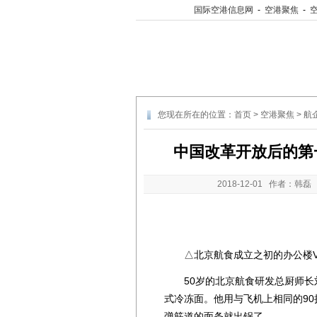
国际空港信息网
-
空港聚焦
-
您现在所在的位置：
首页
>
空港聚焦
>
航
中国改革开放后的第
2018-12-01
作者：韩磊 
△北京航食成立之初的办公楼V
50岁的北京航食研发总厨师长刘
式冷冻面。他用与飞机上相同的9
弹筋道的面条就出锅了。