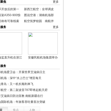
港聚焦
更多
革开放后的第一
新西兰航空：全球调皮
架A350-900惊
图说空港：湖南机场那
亚称有可靠线索
航空筑梦校园 南航伴
港服务
更多
海监直升机在浙江
安徽民航机场集团举办
港服务
都机场爱卫会：开展世界艾滋病日主
圳机场：深中“水上巴士”增至每天
航青岛：又一机长顺利单飞
祥航空：第二架波音787即将起航天府
界艾滋病日防治宣教 南航新疆在行
汕国际机场：年旅客吞吐量首次突破
策
焦点
人物