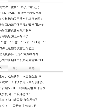
澳大湾区竞合“市场说了算”还是
：到2035年，全省民用机场达到11
航空机场和民用航空机场什么区别
上航国内运价使用规则调整 退改实
与波黑正式建立航空联系
签署民航领域合作协议
45部、135部、147部、121部、14
与卢旺达签署航空运输协定
架飞机任性飞 这个方案得看看
苏省中长期通用机场布局规划(201
企
建设
商务
改革开放后的第一家合资企业 你
兰航空：全球调皮鬼大集合 共同发
：首架A350-900惊艳亮相 全球首发
筑梦校园 南航伴您成长
北京：助力强国梦 京燕展翅飞
航空： “中国元素”彩绘机 2月