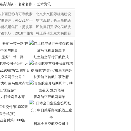
嘉宾访谈
-
名家名作
-
艺术资讯
马来西亚称有可靠线索
北京大兴国际机场建设
空港关注：ARJ21的十
空港观察：长三角能否
年
首都机场集团：扬改革
民航局召开深化民航改
首都机场：2018年旅客
韩正调研北京大兴国际
：服务“一带一路
红土航空举行开航仪式
空公司子公司 J
长安航空首航并获政府
着力打造乌鲁木齐
青岛航空开航两周年：
业交付第1000架
日本全日空航空公司社