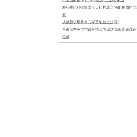
中国国航被Skytrax降级为“三星级”航企
海航生态科技集团今日挂牌成立 海航集团向“互
型
成都新机场将有几家基地航空公司?
首都航空在沈增设基地公司 成为第四家在沈运
公司