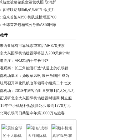
球航空被吊销航空运营执照 取消所
：多维联动帮助6岁儿童“生命接力
：迎来首架A350 机队规模增至700
：全球首发包厢式公务舱A350回家
彩推荐
来西亚称有可靠线索或重启MH370搜索
京大兴国际机场建设即将进入200天倒计时
港关注：ARJ21的十年长征路
港观察：长三角能否打造“轨道上的机场群
都机场集团：扬改革风帆 展开放胸怀 成为
航局召开深化民航改革领导小组第二十七次
都机场：2018年旅客吞吐量突破1亿人次几无
正调研北京大兴国际机场建设时强调 树立服
019年中小机场补贴预算公示 最高1770万元
北两机场同日共迎今年第1000万名旅客