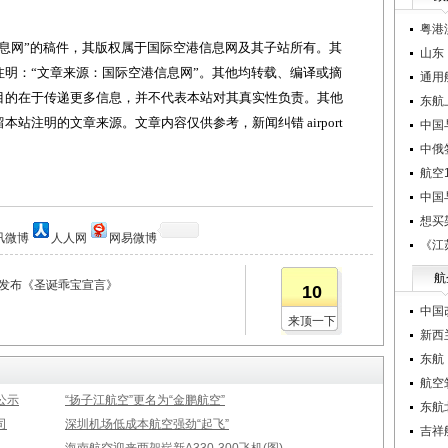
粤港
网”的稿件，其版权属于国际空港信息网及其子站所有。其
山东
明：“文章来源：国际空港信息网”。其他均转载、编译或摘
通用
目的在于传递更多信息，并不代表本站对其真实性负责。其他
东航
站注明的文章来源。文章内容仅供参考，新闻纠错 airport
中国
中俄
航空1
中国
想买
讯微博
人人网
网易微博
《江
航
同发布《圣诞乖宝宣言》
10
中国
来顶一下
新西
东航
航空
公示
“扬子江航空”更名为“金鹏航空”
东航
司
深圳机场低成本航空强劲“起飞”
吉祥