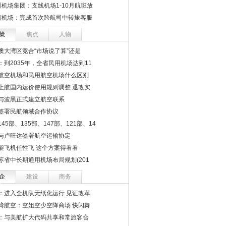
疆机场集团：支线机场1-10月航班放
蕴机场：完成首次跨航司中转旅客服
策
焦点
人物
澳大湾区竞合“市场说了算”还是
：到2035年，全省民用机场达到11
航空机场和民用航空机场什么区别
上航国内运价使用规则调整 退改实
与波黑正式建立航空联系
签署民航领域合作协议
45部、135部、147部、121部、14
与卢旺达签署航空运输协定
架飞机任性飞 这个方案得看看
苏省中长期通用机场布局规划(201
企
建设
商务
：进入全机队无纸化运行 见证改革
湾航空：空姐空少空降商场 快闪舞
：与美航扩大代码共享和常旅客合