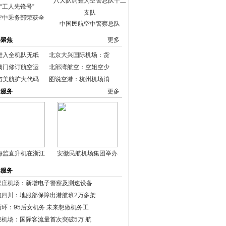
空中乘务部荣获全
中国民航空中警察总队
港聚焦
更多
进入全机队无纸
北京大兴国际机场：货
澳门修订航空运
北部湾航空：空姐空少
与美航扩大代码
图说空港：杭州机场消
港服务
更多
海监直升机在浙江
安徽民航机场集团举办
港服务
家庄机场：新增电子警察及测速设备
航四川：地服部保障出港航班2万多架
丽环：95后女机务 未来想做机务工
峡机场：国际客流量首次突破5万 航