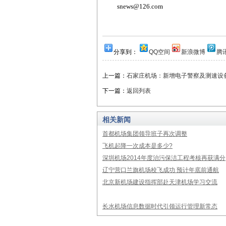
snews@126.com
分享到：
QQ空间
新浪微博
腾
上一篇：
石家庄机场：新增电子警察及测速设
下一篇：
返回列表
相关新闻
首都机场集团领导班子再次调整
飞机起降一次成本是多少?
深圳机场2014年度治污保洁工程考核再获满分
辽宁营口兰旗机场校飞成功 预计年底前通航
北京新机场建设指挥部赴天津机场学习交流
长水机场信息数据时代引领运行管理新常态