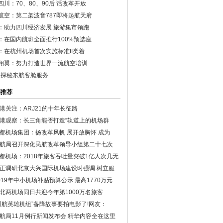
四川：70、80、90后 话改革开放
航空：第二架波音787即将起航天府
：助力四川经济发展 旅游集市领跑
：在国内航班全面推行100%预选座
：在杭州机场首次实施标准II类着
翔翼：努力打造世界一流航空培训
年 探秘东航客舱服务
彩推荐
港关注：ARJ21的十年长征路
港观察：长三角能否打造“轨道上的机场群
都机场集团：扬改革风帆 展开放胸怀 成为
航局召开深化民航改革领导小组第二十七次
都机场：2018年旅客吞吐量突破1亿人次几无
正调研北京大兴国际机场建设时强调 树立服
019年中小机场补贴预算公示 最高1770万元
北两机场同日共迎今年第1000万名旅客
川航英雄机组”备降故事要拍电影了!网友：
航局11月例行新闻发布会 精华内容全在这里