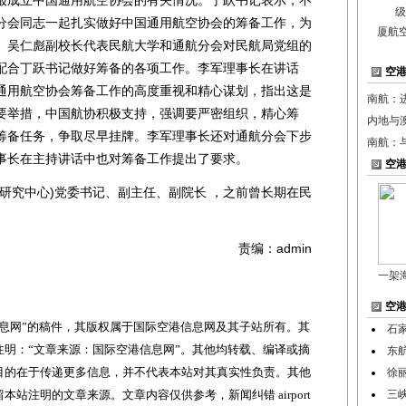
报成立中国通用航空协会的有关情况。丁跃书记表示，不
分会同志一起扎实做好中国通用航空协会的筹备工作，为
厦航
。吴仁彪副校长代表民航大学和通航分会对民航局党组的
配合丁跃书记做好筹备的各项工作。李军理事长在讲话
空
通用航空协会筹备工作的高度重视和精心谋划，指出这是
南航：
要举措，中国航协积极支持，强调要严密组织，精心筹
内地与
筹备任务，争取尽早挂牌。李军理事长还对通航分会下步
南航：
事长在主持讲话中也对筹备工作提出了要求。
空
究中心)党委书记、副主任、副院长 ，之前曾长期在民
责编：admin
一架
空
网”的稿件，其版权属于国际空港信息网及其子站所有。其
石
明：“文章来源：国际空港信息网”。其他均转载、编译或摘
东
目的在于传递更多信息，并不代表本站对其真实性负责。其他
徐
站注明的文章来源。文章内容仅供参考，新闻纠错 airport
三