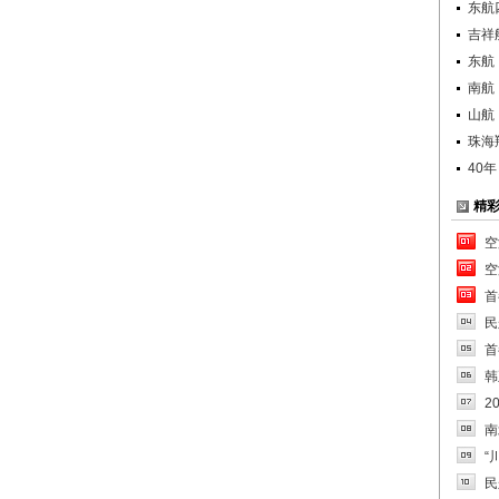
东航
吉祥
东航
南航
山航
珠海
40
精
空
空
首
民
首
韩
2
南
“
民