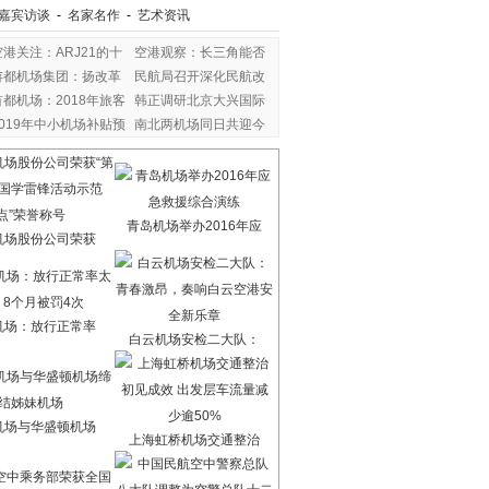
嘉宾访谈
-
名家名作
-
艺术资讯
空港关注：ARJ21的十
空港观察：长三角能否
年
首都机场集团：扬改革
民航局召开深化民航改
首都机场：2018年旅客
韩正调研北京大兴国际
2019年中小机场补贴预
南北两机场同日共迎今
青岛机场举办2016年应
机场股份公司荣获
机场：放行正常率
白云机场安检二大队：
机场与华盛顿机场
上海虹桥机场交通整治