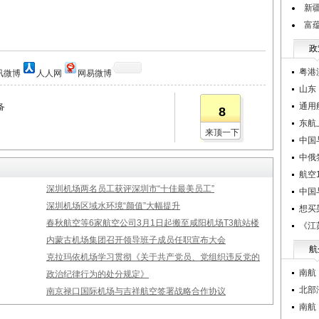
新
富
政
粤港
讯微博
人人网
网易微博
山东
通用
备
8
东航
来顶一下
中国
中俄
航空1
深圳机场两名员工获评深圳市“十佳最美员工”
中国
深圳机场区域水环境“颜值”大幅提升
想买
春秋航空等6家航空公司3月1日起搬至咸阳机场T3航站楼
《江
内蒙古机场集团召开领导班子成员任职宣布大会
航
克拉玛依机场学习贯彻《关于共产党员、党组织违反党的
南航
政治纪律行为的处分规定》
北部
南京禄口国际机场与吉祥航空签署战略合作协议
南航