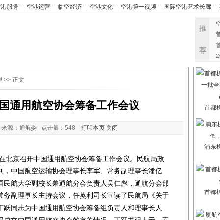
空港服务
-
空港运营
-
临空经济
-
空港文化
-
空港第一视频
-
国际空港艺术长廊
-
推
荐
理
>> 正文
国通用航空协会筹备工作会议
首都
 来源：通航委 点击量：
548
打印本页
关闭
浦东
在北京召开中国通用航空协会筹备工作会议。民航局政
利，中国航空运输协会理事长李军、常务副理事长潘亿
国民航大学副校长兼通航分会负责人吴仁彪，通航分会部
首都
常务副理事长主持会议，任英利司长宣读了民航局《关于
丁跃同志为中国通用航空协会筹备组负责人和理事长人