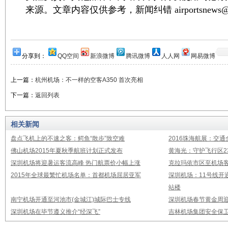
来源。文章内容仅供参考，新闻纠错 airportsnews@1
分享到：
QQ空间
新浪微博
腾讯微博
人人网
网易微博
上一篇：
杭州机场：不一样的空客A350 首次亮相
下一篇：
返回列表
相关新闻
盘点飞机上的不速之客：鳄鱼“散步”致空难
2016珠海航展：交通
佛山机场2015年夏秋季航班计划正式发布
黄海光：守护飞行区23
深圳机场将迎暑运客流高峰 热门航票价小幅上涨
克拉玛依市区至机场
2015年全球最繁忙机场名单：首都机场屈居亚军
深圳机场：11号线开
站楼
南宁机场开通至河池市(金城江)城际巴士专线
深圳机场春节黄金周迎
深圳机场在毕节遵义推介“经深飞”
吉林机场集团安全保卫