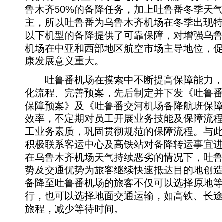
鲁木齐50%的备降任务，加上吐鲁番冬季天
主，所以吐鲁番为乌鲁木齐机场在冬季出现特
以下机型的备降提供了可靠保障，对增强乌
机场在中亚和西部地区航空市场主导地位，
康发展意义重大。
吐鲁番机场在摸索中不断提高保障能力，
化流程、完善预案，先后制定并下发《吐鲁
保障预案》及《吐鲁番交河机场备降航班保
效率，不定期对员工开展业务技能及保障流
工业务素质，巩固贯彻规范的保障流程。与
积极联系客运中心及高铁站对备降转运事宜
在乌鲁木齐机场天气持续恶劣的情况下，吐
势及交通优势为旅客继续快速抵达目的地创
备降至吐鲁番机场的旅客不仅可以选择原地
行，也可以选择地面交通运输，如高铁、长
旅程，减少等待时间。