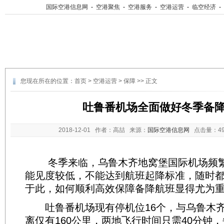
国际空港信息网
-
空港聚焦
-
空港服务
-
空港运营
-
临空经济
-
您现在所在的位置：
首页
>
空港运营
>
保障
>> 正文
吐鲁番机场全面做好冬季备
2018-12-01
作者：高喆 来源：
国际空港信息网
点击量：
4
冬季来临，乌鲁木齐地窝堡国际机场频繁
能见度较低，不能达到航班起降标准，随时
于此，如何顺利高效保障备降航班显得尤为
吐鲁番机场现有停机位16个，与乌鲁木齐
离仅有160公里，两地飞行时间只需40分钟