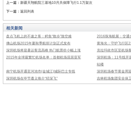
上一篇：
新疆天翔航院三基地10月共保障飞行1.1万架次
下一篇：
返回列表
相关新闻
盘点飞机上的不速之客：鳄鱼“散步”致空难
2016珠海航展：交通
佛山机场2015年夏秋季航班计划正式发布
黄海光：守护飞行区23
深圳机场将迎暑运客流高峰 热门航票价小幅上涨
克拉玛依市区至机场
2015年全球最繁忙机场名单：首都机场屈居亚军
深圳机场：11号线开
站楼
南宁机场开通至河池市(金城江)城际巴士专线
深圳机场春节黄金周迎
深圳机场在毕节遵义推介“经深飞”
吉林机场集团安全保卫