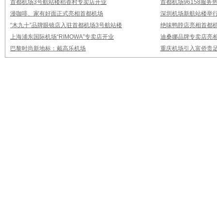
首都机场3号航站楼稻香村专卖店开业
首都机场96158服
漫咖啡、家有好面正式亮相首都机场
深圳机场新航站楼举
“木九十”品牌眼镜店入驻首都机场3号航站楼
绝味鸭脖店亮相首都机
上海浦东国际机场“RIMOWA”专卖店开业
迪桑娜品牌专卖店亮
巴黎时尚新地标：戴高乐机场
重庆机场引入富侨贵