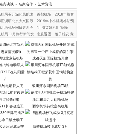
嘉宾访谈
-
名家名作
-
艺术资讯
民航局召开深化民航改
首都机场：2018年旅客
韩正调研北京大兴国际
2019年中小机场补贴预
南北两机场同日共迎今
“川航英雄机组”备降
民航局11月例行新闻发
南航退盟、落子雄安 意
调研北京新机场
成都天府国际机场开建
批纯电动载人飞
银川河东国际机场T3航
场T1扩容改造工
丽水机场待批嘉兴机场
30天津完成及交
博鳌机场校飞成功 3月