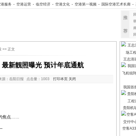
空港服务
-
空港运营
-
临空经济
-
空港文化
-
空港第一视频
-
国际空港艺术长廊
-
推
荐
设
>> 正文
王志清
：最新靓照曝光 预计年底通航
来源：岳阳日报 点击量：
1003
打印本页
关闭
我国首
贵阳机
的焦点……
—
空客A3