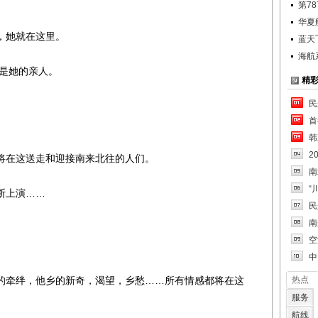
第7
华夏
她就在这里。
蓝天
海航
是她的亲人。
精
民
首
韩
2
在这送走和迎接南来北往的人们。
南
“
断上演……
民
南
空
中
牵绊，他乡的新奇，渴望，乡愁……所有情感都将在这
热点
服务
航线