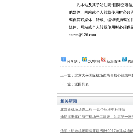
凡本站及其子站注明“国际空港信息
他媒体、网站或个人转载使用时必须注
编自其它媒体，转载、编译或摘编的
媒体、网站或个人转载使用时必须保留本
snews@126.com
分享到：
QQ空间
新浪微博
腾
上一篇：
北京大兴国际机场西塔台核心筒结构
下一篇：
返回列表
相关新闻
北京新机场场道工程 十四个标段中标详情
汕尾海丰鲘门航空机场开工建设，汕尾第一座航
信阳：明港机场即将开建 预计2017年建成通