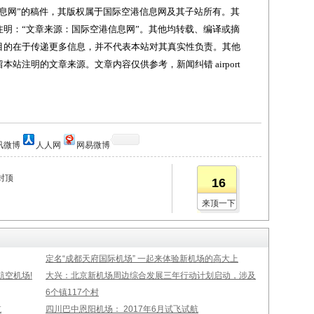
网”的稿件，其版权属于国际空港信息网及其子站所有。其
明：“文章来源：国际空港信息网”。其他均转载、编译或摘
目的在于传递更多信息，并不代表本站对其真实性负责。其他
站注明的文章来源。文章内容仅供参考，新闻纠错 airport
讯微博
人人网
网易微博
封顶
16
来顶一下
定名“成都天府国际机场” 一起来体验新机场的高大上
空机场!
大兴：北京新机场周边综合发展三年行动计划启动，涉及
6个镇117个村
航
四川巴中恩阳机场： 2017年6月试飞试航