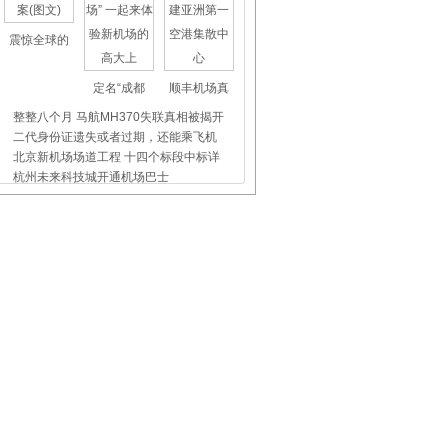
震惊全球的
定名“成都
顺丰机场真
整整八个月 马航MH370失联真相被揭开
二代身份证遗失或者过期，还能乘飞机
北京新机场场道工程 十四个标段中标详
杭州未来科技城开通机场巴士
上海虹桥、浦东机场外币兑换点位置介
昨天东航5509航班没出事，我们都应该
飞机晚点舞
国际儿童节
首都机场爱
白云机场：“广府非遗”艺术展重现航
空姐日志：谁说颜值和才华不能兼得
首都机场：“用心”“真心”“暖心”
长大后，我就成了你