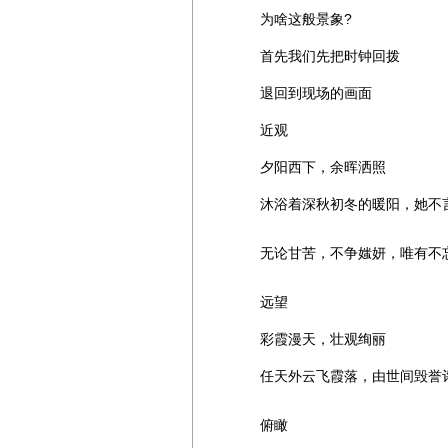
为啥这般景象?
首先我们先把时钟回拨
退回到现场的画面
近观
夕阳西下，余晖洒照
沐浴着深秋初冬的暖阳，她不言
无论甘苦，不争媸妍，唯有不
远望
彩霞漫天，壮观绚丽
任天外云飞霞落，由世间毁誉评
俯瞰