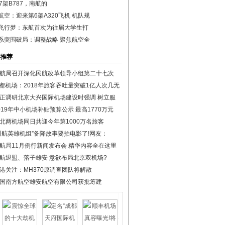
87架B787，南航的
航空：迎来第6架A320飞机 机队规
飞行梦：东航首次为往届大学生打
系突围破局：调整战略 聚焦航空全
彩推荐
航局召开深化民航改革领导小组第二十七次
都机场：2018年旅客吞吐量突破1亿人次几无
正调研北京大兴国际机场建设时强调 树立服
019年中小机场补贴预算公示 最高1770万元
北两机场同日共迎今年第1000万名旅客
川航英雄机组”备降故事要拍电影了!网友：
航局11月例行新闻发布会 精华内容全在这里
航退盟、落子雄安 意欲布局北京双机场?
港关注：MH370原调查团队将解散
国南方航空雄安航空有限公司获批筹建