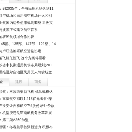
：到2035年，全省民用机场达到11
航空机场和民用航空机场什么区别
上航国内运价使用规则调整 退改实
与波黑正式建立航空联系
签署民航领域合作协议
45部、135部、147部、121部、14
与卢旺达签署航空运输协定
架飞机任性飞 这个方案得看看
苏省中长期通用机场布局规划(201
疆维吾尔自治区民用无人驾驶航空
企
建设
商务
联航：再添两架新飞机 机队规模达
：重庆航空拟以1.213亿元出售4架
产投受让吉祥航空7%股份 转让价款
：机型变迁见证南航机务改革发展
：第二架A350加盟
新疆：冬春航季首添新运力 积极布