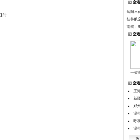
空
岳阳三
丑时
桂林航
南航：
空
一架
空
王
新
郑
温
呼
温
政