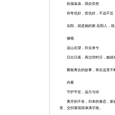
炊烟袅袅，我自安然
你夸也好，批也好，不远不近，
岳阳，就是她的家;岳阳人，就
侧视
远山在望，归去来兮
日出日落，再过些时日，她就将
聚散离合的故事，将在这里不
内看
守护平安，远方与诗
离开的不舍，归来的眷恋，家的
里，交织展现得淋漓尽致。