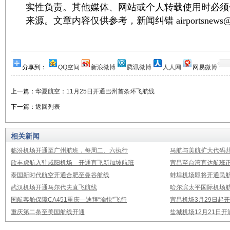
实性负责。其他媒体、网站或个人转载使用时必须
来源。文章内容仅供参考，新闻纠错 airportsnews@1
分享到：
QQ空间
新浪微博
腾讯微博
人人网
网易微博
上一篇：
华夏航空：11月25日开通巴州首条环飞航线
下一篇：
返回列表
相关新闻
临汾机场开通至广州航班，每周二、六执行
马航与美航扩大代码
欣丰虎航入驻咸阳机场 开通直飞新加坡航班
宜昌至台湾直达航班
泰国新时代航空开通合肥至曼谷航线
蚌埠机场即将开通民
武汉机场开通马尔代夫直飞航线
哈尔滨太平国际机场
国航客舱保障CA451重庆—迪拜“渝快”飞行
宜昌机场3月29日起
重庆第二条至美国航线开通
盐城机场12月21日开