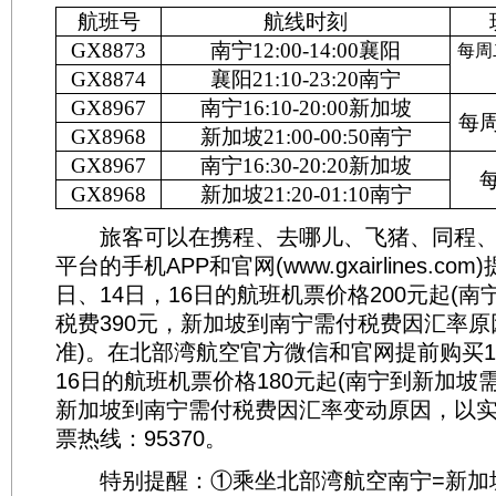
航班号
航线时刻
GX8873
南宁
12:00-14:00
襄阳
每周
GX8874
襄阳
21:10-23:20
南宁
GX8967
南宁
16:10-20:00
新加坡
每
GX8968
新加坡
21:00-00:50
南宁
GX8967
南宁
16:30-20:20
新加坡
GX8968
新加坡
21:20-01:10
南宁
旅客可以在携程、去哪儿、飞猪、同程、
平台的手机APP和官网(www.gxairlines.co
日、14日，16日的航班机票价格200元起(
税费390元，新加坡到南宁需付税费因汇率
准)。在北部湾航空官方微信和官网提前购买12
16日的航班机票价格180元起(南宁到新加坡
新加坡到南宁需付税费因汇率变动原因，以实
票热线：95370。
特别提醒：①乘坐北部湾航空南宁=新加