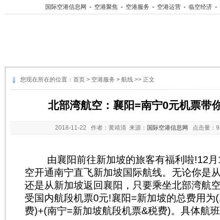
国际空港信息网
-
空港聚焦
-
空港服务
-
空港运营
-
临空经济
-
您现在所在的位置：
首页
>
空港服务
>
航线
>> 正文
北部湾航空：襄阳=南宁0元机票带
2018-11-22
作者：黄靖清 来源：
国际空港信息网
点击量：
由襄阳前往新加坡的旅客有福利啦!12月1
空开通南宁直飞新加坡国际航线。无论你是
还是从新加坡返回襄阳，只要乘坐北部湾航
受国内航段机票0元!襄阳=新加坡的总费用为
费)+(南宁=新加坡航段机票&税费)。具体航