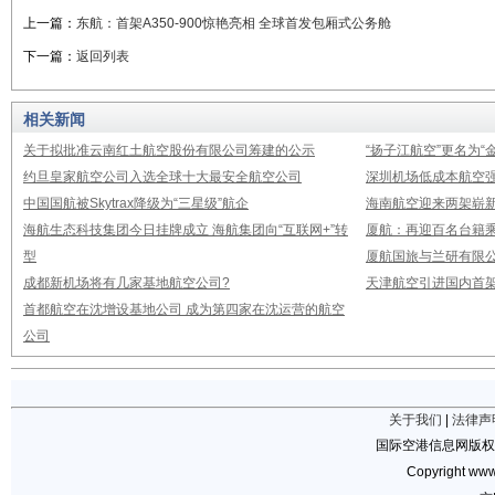
上一篇：
东航：首架A350-900惊艳亮相 全球首发包厢式公务舱
下一篇：
返回列表
相关新闻
关于拟批准云南红土航空股份有限公司筹建的公示
“扬子江航空”更名为“
约旦皇家航空公司入选全球十大最安全航空公司
深圳机场低成本航空强
中国国航被Skytrax降级为“三星级”航企
海南航空迎来两架崭新A3
海航生态科技集团今日挂牌成立 海航集团向“互联网+”转
厦航：再迎百名台籍
型
厦航国旅与兰研有限
成都新机场将有几家基地航空公司?
天津航空引进国内首架E
首都航空在沈增设基地公司 成为第四家在沈运营的航空
公司
关于我们
|
法律声
国际空港信息网版权
Copyright www.