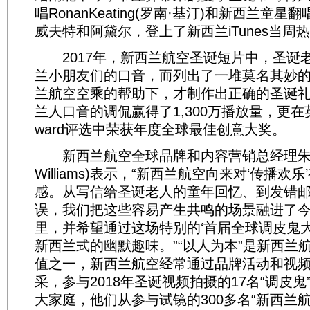
唱RonanKeating(罗南·基汀)和新西兰童
威夫特和阿黛尔，登上了新西兰iTunes当周
2017年，新西兰航空圣诞短片中，圣诞
兰小朋友们的口音，而列出了一堆莫名其妙
兰航空空乘的帮助下，才制作出正确的圣诞
兰人口音的调侃赢得了1,300万播放量，更在英国
ward评选中荣获年度全球最佳创意大奖。
新西兰航空全球品牌和内容营销总经理朱迪·
Williams)表示，“新西兰航空向来对‘传播欢
感。从写信给圣诞老人的童年回忆、到发错
误，我们把这些容易产生共鸣的场景融进了
里，并希望通过这场特别的‘首届全球调皮鬼大
新西兰式的幽默趣味。”“以人为本”是新西兰
值之一，新西兰航空经常通过品牌活动和视
采，参与2018年圣诞视频拍摄的17名“调皮
大家庭，他们从参与试镜的300多名“新西兰