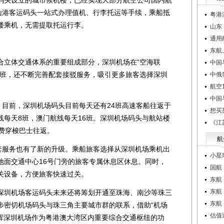
中山港客运码头一站式办理值机、行李托运等手续，乘船抵
粤港
楼乘机，无需提取托运行李。
山东
通用
东航
立体交通体系的重要组成部分，深圳机场在“空海联
中国
船班，还不断完善配套接驳服务，吸引更多旅客选择深圳
中俄
航空1
中国
目前，深圳机场码头目前每天还有24班高速客船往返于
想买
线每天8班，澳门航线每天16班。深圳机场码头与航站楼
《江
费穿梭巴士往返。
航
服务也有了新的升级。乘船旅客选择从深圳机场乘机出
小星
地面交通中心16号门旁的旅客专属休息区休息。同时，
国航
关设备，方便旅客快速过关。
东航
东航
圳机场客运码头未来还将筹划开通至珠海、南沙等珠三
东航
步密切机场码头与珠三角主要城市群的联系，借助“机场
估值
发挥深圳机场作为粤港澳大湾区内重要综合交通枢纽的功