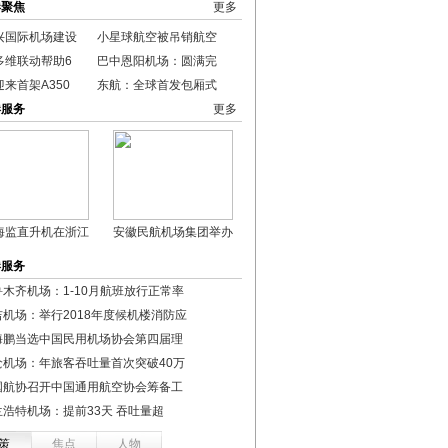
港聚焦
更多
兴国际机场建设
小星球航空被吊销航空
多维联动帮助6
巴中恩阳机场：圆满完
来首架A350
东航：全球首发包厢式
港服务
更多
海监直升机在浙江
安徽民航机场集团举办
港服务
鲁木齐机场：1-10月航班放行正常率
吉机场：举行2018年度候机楼消防应
海鹏当选中国民用机场协会第四届理
沧机场：年旅客吞吐量首次突破40万
国航协召开中国通用航空协会筹备工
兰浩特机场：提前33天 吞吐量超
策
焦点
人物