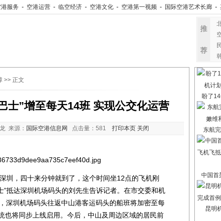
空港服务
-
空港运营
-
临空经济
-
空港文化
-
空港第一视频
-
国际空港艺术长廊
-
推
荐
障
>> 正文
盼了14
巴士”增至每天14班 实现公交化运营
龙 来源：
国际空港信息网
点击量：
581
打印本页
关闭
东航完
中国首架
圳，四十来分钟就到了，这个时间坐12点的飞机刚
巴士”抵达深圳机场码头的刘先生告诉记者。在市交委和机
起，深圳机场码头往返中山港客运码头的船班将加密至每
昆明
系统也将同步上线启用。今后，中山及周边区域的居民前