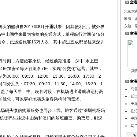
空
北京大
国航：
东航：迎
的船班自2017年8月开通以来，因其便利性，被外界
空
与中山间往来最为快捷的交通方式，单程航行时间仅45分
至今，已运送旅客16万人次，其中超过五成都是往来深圳
时刻，方便旅客乘机，经过前期准备，深中“水上巴
各4班加密至每天往返各7班，实现“公交化”运营。其中，
一架
0、09:30、12:00、13:30、16:00、17:30、2
空
为：07:30、09:20、11:30、14:00、15:30、1
乌
时刻覆盖了每天早、中、晚各时段，在机场进出港航班运行高
延
和优化，可以更好地满足旅客乘机时间需求。
王
机场码头微信购票服务也同步上线。旅客通过“深圳机场码
临
圳机场码头往返中山港和澳门的船班船票。购票后，到深
中
乌
政
头设立的城市候机楼，已经实现大部分航空公司国内航