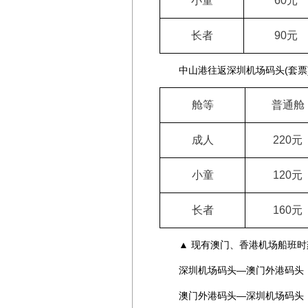
小童
60
元
长者
90
元
中山港往返深圳机场码头(套票
舱等
普通舱
成人
220
元
小童
120
元
长者
160
元
▲ 现有澳门、香港机场船班时
深圳机场码头—澳门外港码头：09:00 1
澳门外港码头—深圳机场码头：10:30 1