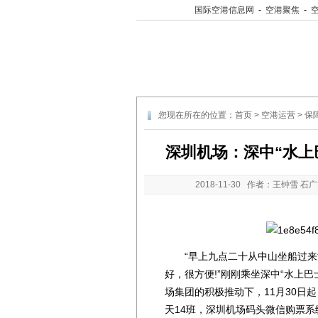
国际空港信息网
-
空港聚焦
-
您现在所在的位置：
首页
>
空港运营
>
保
深圳机场：深中“水上
2018-11-30
作者：王钟雪 石广
“早上九点二十从中山坐船过来深
好，很方便!”刚刚乘坐深中“水上
场集团的积极推动下，11月30日
天14班，深圳机场码头微信购票