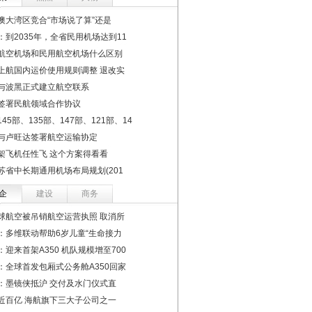
澳大湾区竞合“市场说了算”还是
：到2035年，全省民用机场达到11
航空机场和民用航空机场什么区别
上航国内运价使用规则调整 退改实
与波黑正式建立航空联系
签署民航领域合作协议
45部、135部、147部、121部、14
与卢旺达签署航空运输协定
架飞机任性飞 这个方案得看看
苏省中长期通用机场布局规划(201
企
建设
商务
球航空被吊销航空运营执照 取消所
：多维联动帮助6岁儿童“生命接力
：迎来首架A350 机队规模增至700
：全球首发包厢式公务舱A350回家
：墨镜侠抵沪 交付及水门仪式直
近百亿 海航旗下三大子公司之一