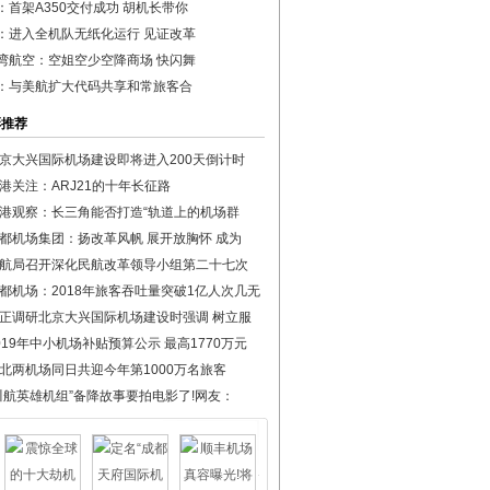
：首架A350交付成功 胡机长带你
：进入全机队无纸化运行 见证改革
湾航空：空姐空少空降商场 快闪舞
：与美航扩大代码共享和常旅客合
彩推荐
京大兴国际机场建设即将进入200天倒计时
港关注：ARJ21的十年长征路
港观察：长三角能否打造“轨道上的机场群
都机场集团：扬改革风帆 展开放胸怀 成为
航局召开深化民航改革领导小组第二十七次
都机场：2018年旅客吞吐量突破1亿人次几无
正调研北京大兴国际机场建设时强调 树立服
019年中小机场补贴预算公示 最高1770万元
北两机场同日共迎今年第1000万名旅客
川航英雄机组”备降故事要拍电影了!网友：