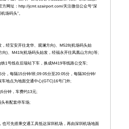
ttp://jcmt.szairport.com/关注微信公众号“深
圳机场码头”。
发，经宝安开往龙华、观澜方向)、M528(机场码头始
)、M419(机场码头始发，经福永开往凤凰山方向)等;
1号线在后瑞站下车，换成M419等线路公交车;
分，每隔15分钟/班;09:05分至20:05分，每隔30分钟/
车地点为地面交通中心(GTC)16号门外;
分钟，车费约13元;
头有配套停车场;
也可先搭乘交通工具抵达深圳机场，再由深圳机场地面