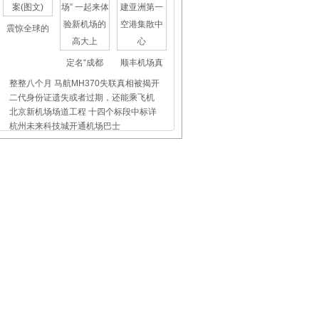
震惊全球的
定名“成都
顺丰机场真
整整八个月 马航MH370失联真相被揭开
二代身份证遗失或者过期，还能乘飞机
北京新机场场道工程 十四个标段中标详
杭州未来科技城开通机场巴士
上海虹桥、浦东机场外币兑换点位置介
昨天东航5509航班没出事，我们都应该
飞机晚点舞
国际儿童节
首都机场爱
空姐日志：这位旅客也是空姐
心寒！廉航乘客拒绝购买瓶装水 空姐
白云机场：千余元往返，美“伦”美奂
白云机场：秒杀！550元往返，乐享洛杉