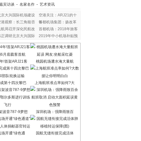
嘉宾访谈
-
名家名作
-
艺术资讯
北京大兴国际机场建设
空港关注：ARJ21的十
空港观察：长三角能否
年
首都机场集团：扬改革
民航局召开深化民航改
首都机场：2018年旅客
韩正调研北京大兴国际
2019年中小机场补贴预
年!首架ARJ21客
桃园机场遭水淹大量航
成第十四次黎巴
上海航班准点率如何?大
波音787-9梦想
深圳机场：强降雨致百
机场开通“绿色通
国航无缝衔接完成活体