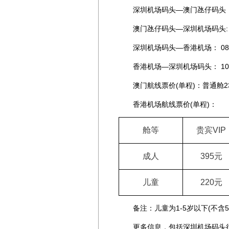
深圳机场码头—澳门氹仔码头：10:30 1
澳门氹仔码头—深圳机场码头: 09:00 
深圳机场码头—香港机场： 08:35 11
香港机场—深圳机场码头： 10:15 14
澳门航线票价(单程)：普通舱23
香港机场航线票价(单程)：
舱等
贵宾
VIP
成人
395
元
儿童
220
元
备注：儿童为1-5岁以下(不含5
更多信息，包括深圳机场码头往