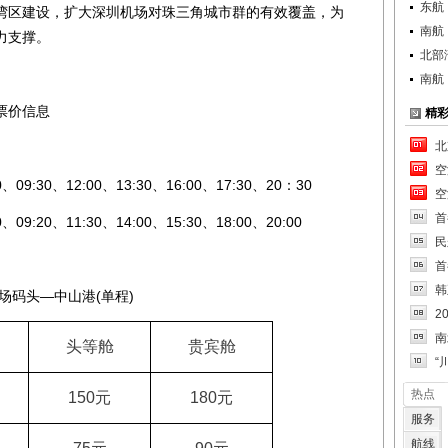
东航
湾区建设，扩大深圳机场对珠三角城市群的有效覆盖，为
南航
力支撑。
北部
南航
票价信息
精
北
空
0、12:00、13:30、16:00、17:30、20：30
空
首
0、11:30、14:00、15:30、18:00、20:00
民
首
韩
码头—中山港(单程)
2
南
头等舱
贵宾舱
“
热点
150
元
180
元
服务
航线