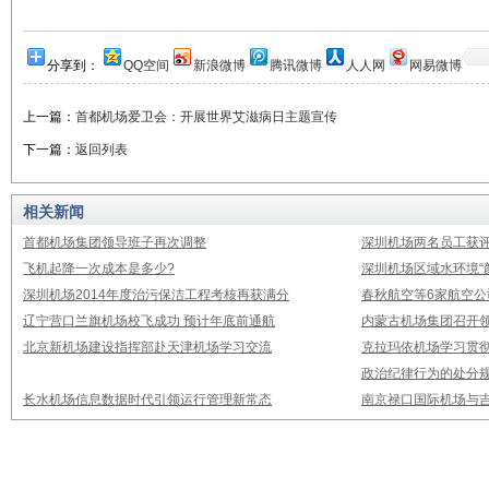
分享到：
QQ空间
新浪微博
腾讯微博
人人网
网易微博
上一篇：
首都机场爱卫会：开展世界艾滋病日主题宣传
下一篇：
返回列表
相关新闻
首都机场集团领导班子再次调整
深圳机场两名员工获评
飞机起降一次成本是多少?
深圳机场区域水环境“
深圳机场2014年度治污保洁工程考核再获满分
春秋航空等6家航空公
辽宁营口兰旗机场校飞成功 预计年底前通航
内蒙古机场集团召开
北京新机场建设指挥部赴天津机场学习交流
克拉玛依机场学习贯
政治纪律行为的处分
长水机场信息数据时代引领运行管理新常态
南京禄口国际机场与