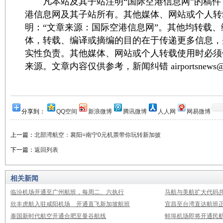
凡本站及其子站注明“国际空港信息网”的稿件
港信息网及其子站所有。其他媒体、网站或个人转
明：“文章来源：国际空港信息网”。其他均转载
体，转载、编译或摘编的目的在于传递更多信息，
实性负责。其他媒体、网站或个人转载使用时必须
来源。文章内容仅供参考，新闻纠错 airportsnews@1
分享到：
QQ空间
新浪微博
腾讯微博
人人网
网易微博
上一篇：
北部湾航空：襄阳=南宁0元机票带你玩转新加披
下一篇：
返回列表
相关新闻
临汾机场开通至广州航班，每周二、六执行
马航与美航扩大代码
欣丰虎航入驻咸阳机场 开通直飞新加坡航班
宜昌至台湾直达航班
泰国新时代航空开通合肥至曼谷航线
蚌埠机场即将开通民