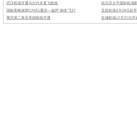
武汉机场开通马尔代夫直飞航线
哈尔滨太平国际机场
国航客舱保障CA451重庆—迪拜“渝快”飞行
宜昌机场3月29日起
重庆第二条至美国航线开通
盐城机场12月21日开